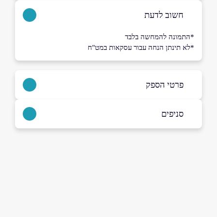
חשוב לדעת
*התמונה להמחשה בלבד
*לא תינתן הנחה עבור עסקאות במט"ח
פרטי הספק
054-9215303
|
03-9400097
סניפים
פתח תקוה
שם מלא
*
רפאל איתן 3, מרכז שלום סנטר
03-9400097
טלפון
*
אימייל
*