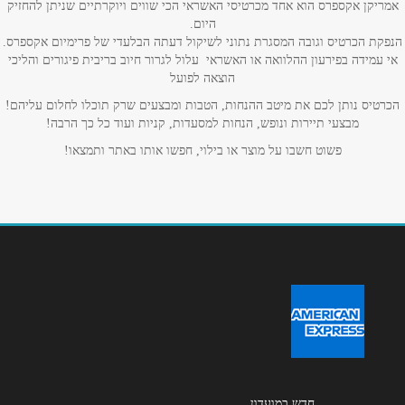
אמריקן אקספרס הוא אחד מכרטיסי האשראי הכי שווים ויוקרתיים שניתן להחזיק
היום.
הנפקת הכרטיס וגובה המסגרת נתוני לשיקול דעתה הבלעדי של פרימיום אקספרס.
נושא
*
אי עמידה בפירעון ההלוואה או האשראי עלול לגרור חיוב בריבית פיגורים והליכי
הוצאה לפועל
אנא חזרו אלי בקשר ל...
הכרטיס נותן לכם את מיטב ההנחות, הטבות ומבצעים שרק תוכלו לחלום עליהם!
מבצעי תיירות ונופש, הנחות למסעדות, קניות ועוד כל כך הרבה!
הודעה
*
פשוט חשבו על מוצר או בילוי, חפשו אותו באתר ותמצאו!
שליחה
חדש במועדון