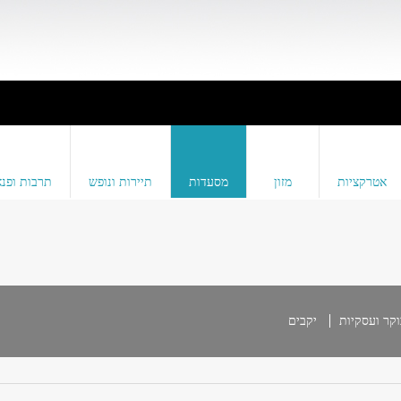
אטרקציות
מזון
מסעדות
תיירות ונופש
תרבות ופנא
וקר ועסקיות
יקבים