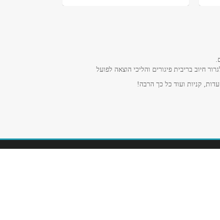
.
ר חיוב בריבית פיגורים והליכי הוצאה לפועל
דות, קניות ועוד כל כך הרבה!
תקנון אתר ומדיניות הגנת הפרטיות
הצהרת נגישות
מדיניות הגנת הפרטיות האחודה של ישראכרט