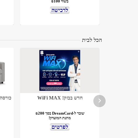
בשווי ₪100
לרכישה
הכל לבית
חדש בבזק! WiFi MAX
כורסה נפת
שובר ל-DreamCard בסך ₪200
מתנת המועדון!
לפרטים