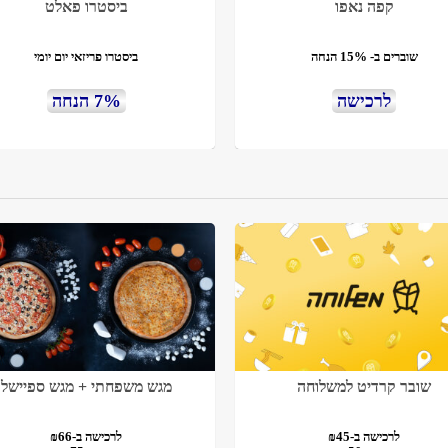
קפה נאפו
ביסטרו פאלט
שוברים ב- 15% הנחה
ביסטרו פריזאי יום יומי
לרכישה
7% הנחה
שובר קרדיט למשלוחה
מגש משפחתי + מגש ספיישל
לרכישה ב-₪45
לרכישה ב-₪66