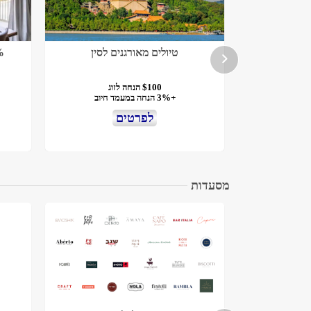
והלסינקי
טיולים מאורגנים לסין
15% +
$100 הנחה לזוג
+3% הנחה במעמד חיוב
לפרטים
מסעדות