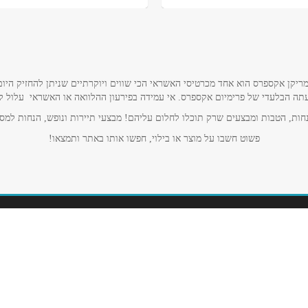
ריקן אקספרס הוא אחד מכרטיסי האשראי הכי שווים ויוקרתיים שניתן להחזיק היום
תה הבלעדי של פרימיום אקספרס. אי עמידה בפירעון ההלוואה או האשראי עלול לגרו
ות, הטבות ומבצעים שרק תוכלו לחלום עליהם! מבצעי תיירות ונופש, הנחות למסע
פשוט חשבו על מוצר או בילוי, חפשו אותו באתר ותמצאו!
חדש במועדון
דף הבית
שופינג וצרכנות
הזמנת כרטיס אשראי
אטרקציות
צור קשר
מזון
מסעדות