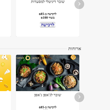
טי
שובר דיגיטלי למסעדות
לרכישה ב-₪85
בשווי ₪100
לרכישה
ארוחות
גורילה בר
שובר לג'אפן ג'אפן
לרכישה ב-₪85