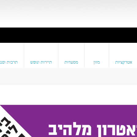
אטרקציות
מזון
מסעדות
תיירות ונופש
תרבות ופנא