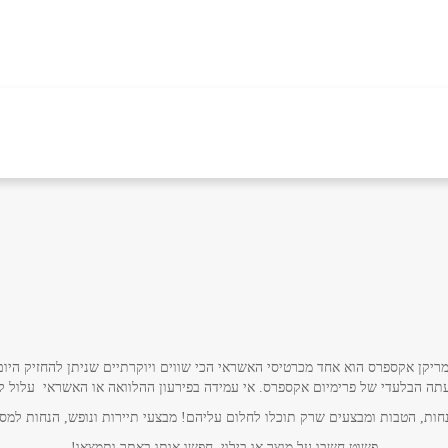
אימייל
*
ריקן אקספרס הוא אחד מכרטיסי האשראי הכי שווים ויוקרתיים שניתן להחזיק היום
תה הבלעדי של פרימיום אקספרס. אי עמידה בפירעון ההלוואה או האשראי עלול לגרו
ות, הטבות ומבצעים שרק תוכלו לחלום עליהם! מבצעי תיירות ונופש, הנחות למסע
פשוט חשבו על מוצר או בילוי, חפשו אותו באתר ותמצאו!