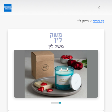
0
דף הבית
>
משק לין
משק לין