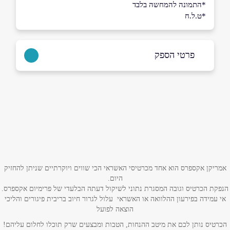
*התמונה להמחשה בלבד
*ט.ל.ח
פרטי הספק
08-9415859
באתר
בפייסבוק
באינסטגרם
ביוטיוב
שם מלא
*
אמריקן אקספרס הוא אחד מכרטיסי האשראי הכי שווים ויוקרתיים שניתן להחזיק
היום.
טלפון
*
הנפקת הכרטיס וגובה המסגרת נתוני לשיקול דעתה הבלעדי של פרימיום אקספרס.
אי עמידה בפירעון ההלוואה או האשראי עלול לגרור חיוב בריבית פיגורים והליכי
הוצאה לפועל
אימייל
*
הכרטיס נותן לכם את מיטב ההנחות, הטבות ומבצעים שרק תוכלו לחלום עליהם!