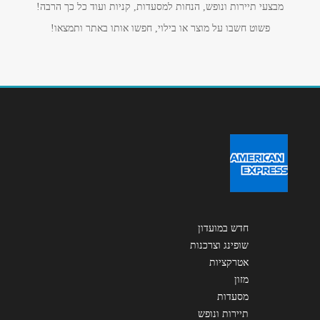
מבצעי תיירות ונופש, הנחות למסעדות, קניות ועוד כל כך הרבה!
פשוט חשבו על מוצר או בילוי, חפשו אותו באתר ותמצאו!
נושא
*
אנא חזרו אלי בקשר ל...
הודעה
*
שליחה
חדש במועדון
שופינג וצרכנות
אטרקציות
מזון
מסעדות
תיירות ונופש