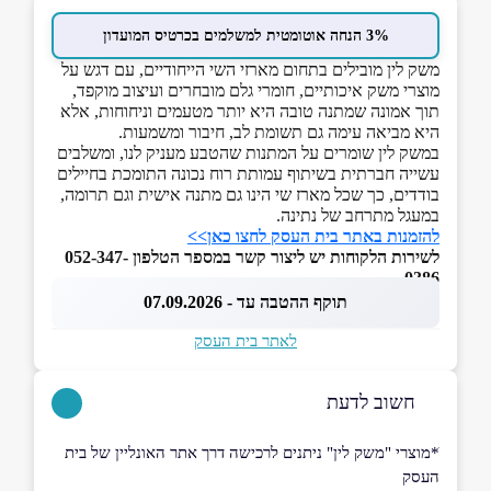
3% הנחה אוטומטית למשלמים בכרטיס המועדון
משק לין מובילים בתחום מארזי השי הייחודיים, עם דגש על
מוצרי משק איכותיים, חומרי גלם מובחרים ועיצוב מוקפד,
תוך אמונה שמתנה טובה היא יותר מטעמים וניחוחות, אלא
היא מביאה עימה גם תשומת לב, חיבור ומשמעות.
במשק לין שומרים על המתנות שהטבע מעניק לנו, ומשלבים
עשייה חברתית בשיתוף עמותת רוח נכונה התומכת בחיילים
בודדים, כך שכל מארז שי הינו גם מתנה אישית וגם תרומה,
במעגל מתרחב של נתינה.
להזמנות באתר בית העסק לחצו כאן>>
לשירות הלקוחות יש ליצור קשר במספר הטלפון 052-347-
0386
תוקף ההטבה עד - 07.09.2026
לאתר בית העסק
חשוב לדעת
ׂ*מוצרי "משק לין" ניתנים לרכישה דרך אתר האונליין של בית
העסק