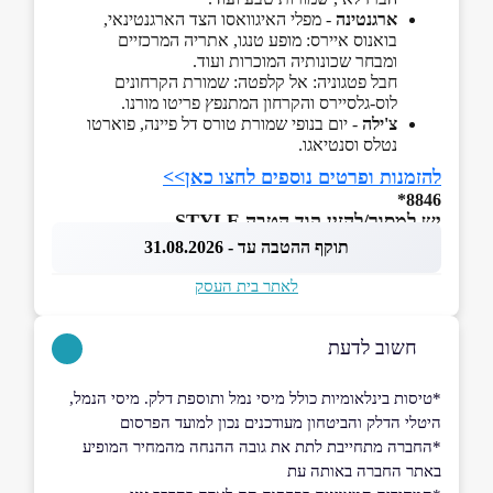
ארגנטינה
- מפלי האיגוואסו הצד הארגנטינאי,
בואנוס איירס: מופע טנגו, אתריה המרכזיים
ומבחר שכונותיה המוכרות ועוד.
חבל פטגוניה: אל קלפטה: שמורת הקרחונים
לוס-גלסיירס והקרחון המתנפץ פריטו מורנו.
צ'ילה
- יום בנופי שמורת טורס דל פיינה, פוארטו
נטלס וסנטיאגו.
להזמנות ופרטים נוספים לחצו כאן>>
8846*
יש למסור/להזין קוד הטבה STYLE
תוקף ההטבה עד - 31.08.2026
לאתר בית העסק
חשוב לדעת
*טיסות בינלאומיות כולל מיסי נמל ותוספת דלק. מיסי הנמל,
היטלי הדלק והביטחון מעודכנים נכון למועד הפרסום
*החברה מתחייבת לתת את גובה ההנחה מהמחיר המופיע
באתר החברה באותה עת