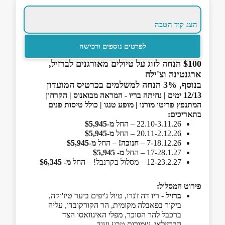
הצג קוד הטבה
לפרטים נוספים ורכישה
$100 הנחה לזוג על טיולים מאורגנים לברזיל,
ארגנטינה וצ'ילה
בנוסף, 3% הנחה למשלמים בכרטיס המועדון
12/13 ימים | נחיתה בריו - המראה מבואנוס | הקרחון
המתנפץ פריטו מורנו | מופע טנגו | כולל טיסות פנים
בתאריכים:
22.10-3.11.26 – החל
מ-$5,945
20.11-2.12.26 – החל
מ-$5,945
7-18.12.26 –
חנוכה!
– החל
מ-$5,945
17-28.1.27 – החל
מ- $5,945
12-23.2.27 – מסלול בקרנבל! – החל
מ- $6,345
פירוט המסלול:
ברזיל
- ריו דה ז'נרו, טיול ג'יפים ביער טיז'וקה,
ביקור בפאבלה מקומית, הר הקורקובדו, עליה
ברכבל להר הסוכר, מפלי האיגוואסו הצד
הברזילאי, שמורות טבע ועוד.