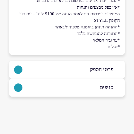
*המחירים המצוינים בפרסום הם לאדם בהרכב זוגי
*אין כפל מבצעים והנחות
המחירים בפרסום הם לאחר הנחה של $100 לזוג! – עם קוד
הקופון STYLE
*ההנחה תינתן בהזמנה טלפונית/באתר
*התמונה להמחשה בלבד
*עד גמר המלאי
*ט.ל.ח
פרטי הספק
8846*​​​​​​​
סניפים
באתר
בני ברק
בר כוכבא 4
03-7156681
שם מלא
*