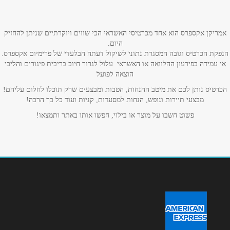
טלפון
*
אמריקן אקספרס הוא אחד מכרטיסי האשראי הכי שווים ויוקרתיים שניתן להחזיק
היום.
הנפקת הכרטיס וגובה המסגרת נתוני לשיקול דעתה הבלעדי של פרימיום אקספרס.
אימייל
*
אי עמידה בפירעון ההלוואה או האשראי עלול לגרור חיוב בריבית פיגורים והליכי
הוצאה לפועל
נושא
*
הכרטיס נותן לכם את מיטב ההנחות, הטבות ומבצעים שרק תוכלו לחלום עליהם!
מבצעי תיירות ונופש, הנחות למסעדות, קניות ועוד כל כך הרבה!
אנא חזרו אלי בקשר ל...
פשוט חשבו על מוצר או בילוי, חפשו אותו באתר ותמצאו!
הודעה
*
שליחה