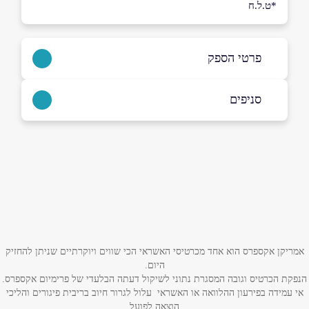
*ט.ל.ח
פרטי הספק
באתר
באינסטגרם
ביוטיוב
סניפים
בני ברק
כנרת 15
שם מלא
*
טלפון
*
אימייל
*
אמריקן אקספרס הוא אחד מכרטיסי האשראי הכי שווים ויוקרתיים שניתן להחזיק
היום.
הנפקת הכרטיס וגובה המסגרת נתוני לשיקול דעתה הבלעדי של פרימיום אקספרס.
אי עמידה בפירעון ההלוואה או האשראי עלול לגרור חיוב בריבית פיגורים והליכי
נושא
*
הוצאה לפועל