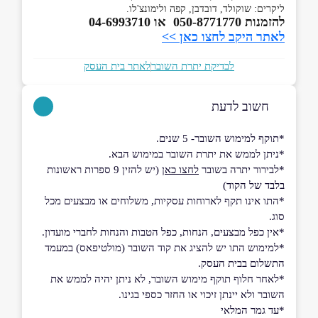
ליקרים: שוקולד, דובדבן, קפה ולימונצ'לו.
להזמנות 050-8771770 או 04-6993710
לאתר היקב לחצו כאן >>
לבדיקת יתרת השובר
לאתר בית העסק
חשוב לדעת
*תוקף למימוש השובר- 5 שנים.
*ניתן לממש את יתרת השובר במימוש הבא.
*לבירור יתרה בשובר
לחצו כאן
(יש להזין 9 ספרות ראשונות
בלבד של הקוד)
*התו אינו תקף לארוחות עסקיות, משלוחים או מבצעים מכל
סוג.
*אין כפל מבצעים, הנחות, כפל הטבות והנחות לחברי מועדון.
*למימוש התו יש להציג את קוד השובר (מולטיפאס) במעמד
התשלום בבית העסק.
*לאחר חלוף תוקף מימוש השובר, לא ניתן יהיה לממש את
השובר ולא יינתן זיכוי או החזר כספי בגינו.
*עד גמר המלאי