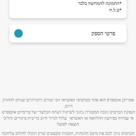
*התמונה להמחשה בלבד
*ט.ל.ח
פרטי הספק
050-8771770
|
04-6993710
באתר
בפייסבוק
באינסטגרם
שם מלא
*
אמריקן אקספרס הוא אחד מכרטיסי האשראי הכי שווים ויוקרתיים שניתן להחזיק
היום.
טלפון
*
הנפקת הכרטיס וגובה המסגרת נתוני לשיקול דעתה הבלעדי של פרימיום אקספרס.
אי עמידה בפירעון ההלוואה או האשראי עלול לגרור חיוב בריבית פיגורים והליכי
הוצאה לפועל
אימייל
*
הכרטיס נותן לכם את מיטב ההנחות, הטבות ומבצעים שרק תוכלו לחלום עליהם!