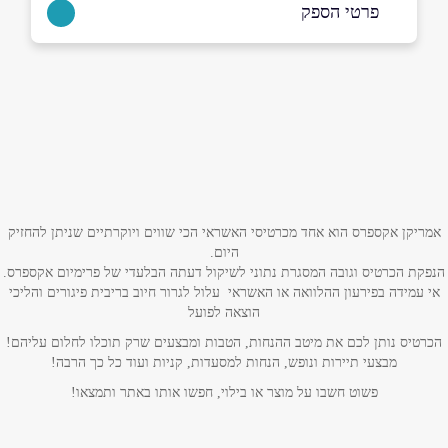
פרטי הספק
באתר
בפייסבוק
באינסטגרם
בוואטסאפ
שם מלא
*
טלפון
*
אמריקן אקספרס הוא אחד מכרטיסי האשראי הכי שווים ויוקרתיים שניתן להחזיק
היום.
הנפקת הכרטיס וגובה המסגרת נתוני לשיקול דעתה הבלעדי של פרימיום אקספרס.
אימייל
*
אי עמידה בפירעון ההלוואה או האשראי עלול לגרור חיוב בריבית פיגורים והליכי
הוצאה לפועל
הכרטיס נותן לכם את מיטב ההנחות, הטבות ומבצעים שרק תוכלו לחלום עליהם!
נושא
*
מבצעי תיירות ונופש, הנחות למסעדות, קניות ועוד כל כך הרבה!
אנא חזרו אלי בקשר ל...
פשוט חשבו על מוצר או בילוי, חפשו אותו באתר ותמצאו!
הודעה
*