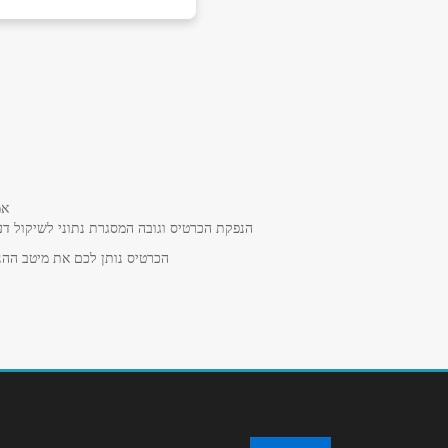
גבעת שמואל
זבוטניסקי 512
שם מלא
*
052-2270900
טלפון
*
אמ
נושא
*
הנפקת הכרטיס וגובה המסגרת נתוני לשיקול דע
אנא חזרו אלי בקשר ל...
הכרטיס נותן לכם את מיטב ההנח
הודעה
*