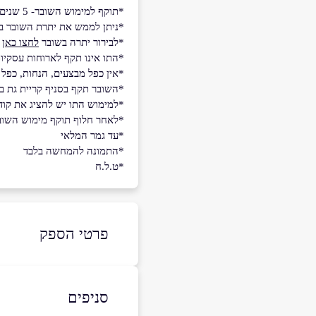
*תוקף למימוש השובר- 5 שנים.
*ניתן לממש את יתרת השובר ב
*לבירור יתרה בשובר
לחצו כאן
*התו אינו תקף לארוחות עסקיות
*אין כפל מבצעים, הנחות, כפל 
*השובר תקף בסניף קריית גת ב
*למימוש התו יש להציג את קו
*לאחר חלוף תוקף מימוש השובר, 
*עד גמר המלאי
*התמונה להמחשה בלבד
*ט.ל.ח
פרטי הספק
052-2270900
סניפים
באתר
באינסטגרם