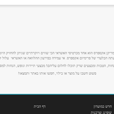
אימייל
*
ריקן אקספרס הוא אחד מכרטיסי האשראי הכי שווים ויוקרתיים שניתן להחזיק היום
תה הבלעדי של פרימיום אקספרס. אי עמידה בפירעון ההלוואה או האשראי עלול לגרו
ות, הטבות ומבצעים שרק תוכלו לחלום עליהם! מבצעי תיירות ונופש, הנחות למסע
פשוט חשבו על מוצר או בילוי, חפשו אותו באתר ותמצאו!
חדש במועדון
דף הבית
שופינג וצרכנות