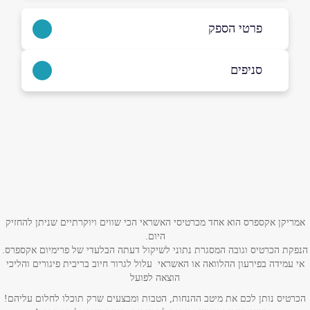
פרטי הספק
050-5225755
סניפים
באתר
בפייסבוק
אשדוד
הטיילת 20
050-5225755
שם מלא
*
טלפון
*
אמריקן אקספרס הוא אחד מכרטיסי האשראי הכי שווים ויוקרתיים שניתן להחזיק
היום.
הנפקת הכרטיס וגובה המסגרת נתוני לשיקול דעתה הבלעדי של פרימיום אקספרס.
אימייל
*
אי עמידה בפירעון ההלוואה או האשראי עלול לגרור חיוב בריבית פיגורים והליכי
הוצאה לפועל
נושא
*
הכרטיס נותן לכם את מיטב ההנחות, הטבות ומבצעים שרק תוכלו לחלום עליהם!