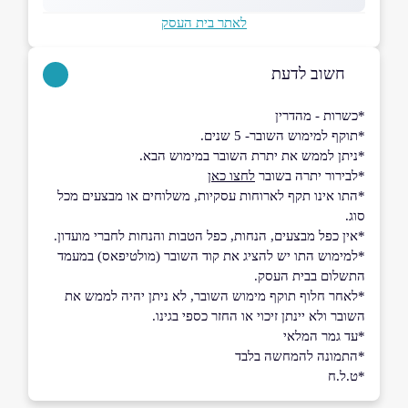
לאתר בית העסק
חשוב לדעת
*כשרות - מהדרין
*תוקף למימוש השובר- 5 שנים.
*ניתן לממש את יתרת השובר במימוש הבא.
*לבירור יתרה בשובר
לחצו כאן
*התו אינו תקף לארוחות עסקיות, משלוחים או מבצעים מכל
סוג.
*אין כפל מבצעים, הנחות, כפל הטבות והנחות לחברי מועדון.
*למימוש התו יש להציג את קוד השובר (מולטיפאס) במעמד
התשלום בבית העסק.
*לאחר חלוף תוקף מימוש השובר, לא ניתן יהיה לממש את
השובר ולא יינתן זיכוי או החזר כספי בגינו.
*עד גמר המלאי
*התמונה להמחשה בלבד
*ט.ל.ח