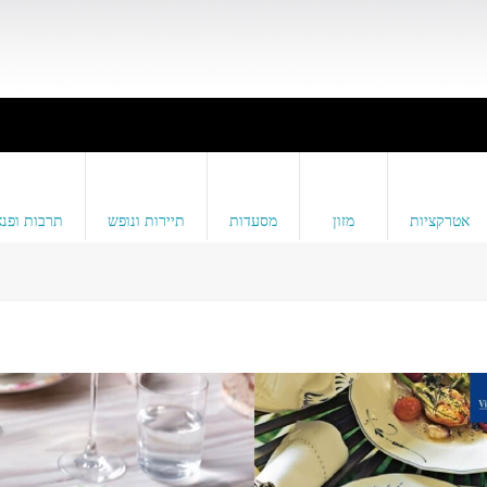
אטרקציות
מזון
מסעדות
תיירות ונופש
תרבות ופנא