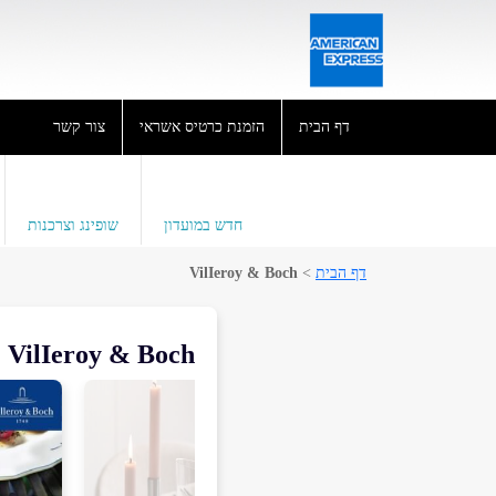
דף הבית
הזמנת כרטיס אשראי
צור קשר
חדש במועדון
שופינג וצרכנות
דף הבית
>
VilIeroy & Boch
VilIeroy & Boch