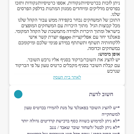
ניתן לזכות בכרטיסיות/נקודות, אספו כרטיסיות/נקודות ותזכו
בפרסים מדליקים ומיוחדים ממגוון המתנות בדלפק הפרסים
שלנו.
התוכן של המשחקים נבחר בקפידה ממש עבור הקהל שלנו
מכל קבוצות הגיל מתוך היכרות עם המשחקים המופצים
בישראל ומתוך היכרות ולמידה מתמשכת של הקהל המקומי.
פאנלנד יחד עם אפליקציית tigapo יוצרת קשר אישי
ללקוחותיה תשתף ותשתתף במידע פנימי שלכם ומיקומכם
במשחקים וכדומה.
אופן מימוש:
יש להציג את השובר/ברקוד בסניף אליו נרכש השובר.
עם קבלת השובר בסניף מקבלים כרטיס טעון על פי הברקוד
שנרכש
לאתר בית העסק
חשוב לדעת
*יש להציג השובר בפאנלנד על מנת להמירו בכרטיס טעון
למשחקייה
*לא ניתן למימוש כשווה כסף ברכישת קרדיטים גדולה יותר
*לא ניתן לבטל /לשחזר שובר שאבד / נגנב