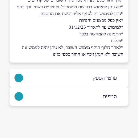
*אין החזר כספי / עודף מכל סוגי השוברים של קרדיטים
*לא ניתן למימוש ברכישת משחקים/ צעצועים כשווי ערך כסף
*ניתן למימוש רק לסניף אליו רכשת את ההטבה
*אין כפל מבצעים והנחות
*למימוש עד לתאריך 31/12/25
*התמונה להמחשה בלבד
*ט.ל.ח
*לאחר חלוף תוקף מימוש השובר, לא ניתן יהיה לממש את
השובר ולא יינתן זיכוי או החזר כספי בגינו
פרטי הספק
054-9764916
סניפים
באתר
בפייסבוק
באינסטגרם
כרמיאל
החרושת 15 מתחם גן העיר
054-9764916
שם מלא
*