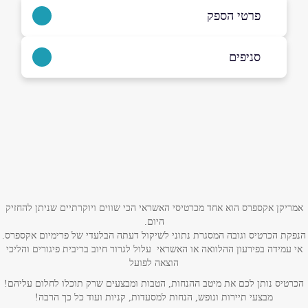
פרטי הספק
054-3225566
|
03-6533303
סניפים
ראשון לציון
שם מלא
*
העצמאות 21, נחלת יהודה
03-6533303
טלפון
*
אימייל
*
אמריקן אקספרס הוא אחד מכרטיסי האשראי הכי שווים ויוקרתיים שניתן להחזיק
היום.
הנפקת הכרטיס וגובה המסגרת נתוני לשיקול דעתה הבלעדי של פרימיום אקספרס.
נושא
*
אי עמידה בפירעון ההלוואה או האשראי עלול לגרור חיוב בריבית פיגורים והליכי
הוצאה לפועל
אנא חזרו אלי בקשר ל...
הכרטיס נותן לכם את מיטב ההנחות, הטבות ומבצעים שרק תוכלו לחלום עליהם!
מבצעי תיירות ונופש, הנחות למסעדות, קניות ועוד כל כך הרבה!
הודעה
*