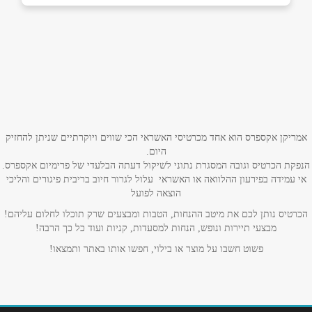
באתר
ירושלים
יד חרוצים 19, תלפיות
02-6725069
שם מלא
*
טלפון
*
אמריקן אקספרס הוא אחד מכרטיסי האשראי הכי שווים ויוקרתיים שניתן להחזיק
היום.
הנפקת הכרטיס וגובה המסגרת נתוני לשיקול דעתה הבלעדי של פרימיום אקספרס.
אימייל
*
אי עמידה בפירעון ההלוואה או האשראי עלול לגרור חיוב בריבית פיגורים והליכי
הוצאה לפועל
נושא
*
הכרטיס נותן לכם את מיטב ההנחות, הטבות ומבצעים שרק תוכלו לחלום עליהם!
מבצעי תיירות ונופש, הנחות למסעדות, קניות ועוד כל כך הרבה!
אנא חזרו אלי בקשר ל...
פשוט חשבו על מוצר או בילוי, חפשו אותו באתר ותמצאו!
הודעה
*