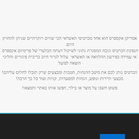
שם מלא
*
טלפון
*
אמריקן אקספרס הוא אחד מכרטיסי האשראי הכי שווים ויוקרתיים שניתן להחזיק
היום.
הנפקת הכרטיס וגובה המסגרת נתוני לשיקול דעתה הבלעדי של פרימיום אקספרס.
אימייל
*
אי עמידה בפירעון ההלוואה או האשראי עלול לגרור חיוב בריבית פיגורים והליכי
הוצאה לפועל
נושא
*
הכרטיס נותן לכם את מיטב ההנחות, הטבות ומבצעים שרק תוכלו לחלום עליהם!
מבצעי תיירות ונופש, הנחות למסעדות, קניות ועוד כל כך הרבה!
אנא חזרו אלי בקשר ל...
פשוט חשבו על מוצר או בילוי, חפשו אותו באתר ותמצאו!
הודעה
*