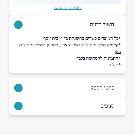
לאתר בית העסק
חשוב לדעת
*כל המוצרים כשרים בהשגחת בד"ץ בית יוסף
*קיימים משלוחים לרוב חלקי הארץ,
לתקנון המשלוחים לחצו
כאן
*התמונות להמחשה בלבד
*ט.ל.ח
פרטי הספק
088-609777
סניפים
באתר
בפייסבוק
באינסטגרם
יבנה
מתחם TEN, דן 1