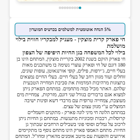
5% הנחה אוטומטית למשלמים בכרטיס המועדון
חי פארק קרית מוצקין - מעניק למבקריו חווית בילוי
מושלמת
בילוי לכל המשפחה בגן החיות היפיפה של הצפון
חי פארק הוקם בשנת 2002 בקריית מוצקין, המתחם הינו בן
180 דונם של חי ופארק עוצרי נשימה בו משתכנים מאות
בעלי חיים, ג‘ירפות, פילים, קופי אורנגאוטן, עופות שונים,
זוחלים ועוד מגוון רחב של בעלי חיים. בעלי החיים נמצאים
בתצוגות מרהיבות המדמות את סביבת המחייה הטבעית
שלהם. האתר מכיל כמה מתחמים. במתחם הפארק ניתן
למצוא אגם ברבורים בגודל שני דונם, מזרקות, צמחיית מים
מעוצבת, צמחייה טרופית עם מרבדי דשא ופינות ישיבה
המוצלים ע"י מגוון עצום של עצים.
במתחם הלונה חי מיני לונה פארק - מתקנים חשמליים
קרוסלות, רכבות ומכוניות מתנגשות. במתחם גן החיות ניתן
לרכוב על גמלים וסוסי פוני בשבילים הרחבים שבתוך גן
החיות. מתחם האמפי פארק הינו מתחם נוסף בו מתקיימים
אירועים והופעות עם מיטב אומנים מהארץ ומחו"ל. המתחם