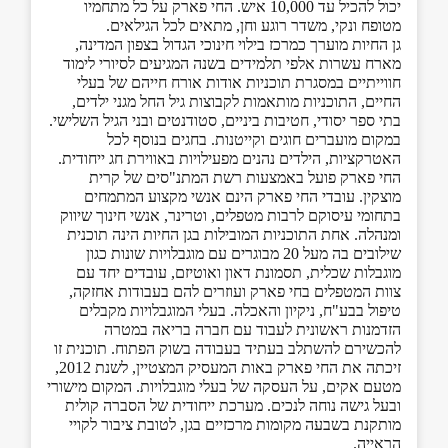
יכול להכיל עד 10,000 איש. החי פארק על כל מתחמיו
מטופח ונקי, משדר רוגע וחן, מתאים לכל הגילאים.
גן החיות מוערך כמרכז בילוי חינוכי הגדול בצפון המדינה,
מארח עשרות אלפי תלמידים בשנה המגיעים לסיורי לימוד
חווייתיים במסגרת תוכניות אודות אורח חייהם של בעלי
החיים, התוכניות מותאמות לקבוצות גיל החל מגני ילדים,
בתי ספר יסודי, חטיבות ביניים, סטודנטים ובני הגיל השלישי.
במקום מועברים חוגים וקייטנות. בחגים בנוסף לכל
האטרקציות, הילדים נהנים מפעילויות באווירת חג ייחודית.
החי פארק פועל באמצעות רשת המתנ"סים של קרית
מוצקין. עובדי החי פארק הינם אנשי מקצוע המתמחים
בתחומי עיסוקם לרבות מטפלים, וטרינר, אנשי חינוך שיווק
ומנהלה. אחת התוכניות המובילות בגן החיות הינה תוכנית
שילובים בה מעל 20 מבוגרים עם מוגבלויות שונות כגון
מוגבלות שכלית, תסמונת דאון ואוטיזם, עובדים יחד עם
צוות המטפלים בחי פארק ועוזרים להם בעבודות אחזקה,
טיפול בבע"ח, ניקיון והאכלה. בעלי המוגבלויות מקבלים
הזדמנות ראשונית לעבוד עם חברה בריאה במטרה
להכשירם להשתלב בעתיד בעבודה בשוק הפתוח. תוכנית זו
זיכתה את החי פארק באות המעסיק המצטיין, לשנת 2012,
מטעם אקים, על העסקה של בעלי מוגבלויות. המקום מישורי
ובעל גישה נוחה לנכים. מערכת ייחודית של הסברה קולית
מותקנת בשבעה מקומות מרכזיים בגן, לטובת ציבור לקויי
הראייה.