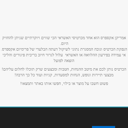
באתר
בפייסבוק
שם מלא
*
אמריקן אקספרס הוא אחד מכרטיסי האשראי הכי שווים ויוקרתיים שניתן להחזיק
היום.
טלפון
*
הנפקת הכרטיס וגובה המסגרת נתוני לשיקול דעתה הבלעדי של פרימיום אקספרס.
אי עמידה בפירעון ההלוואה או האשראי עלול לגרור חיוב בריבית פיגורים והליכי
הוצאה לפועל
אימייל
*
הכרטיס נותן לכם את מיטב ההנחות, הטבות ומבצעים שרק תוכלו לחלום עליהם!
מבצעי תיירות ונופש, הנחות למסעדות, קניות ועוד כל כך הרבה!
פשוט חשבו על מוצר או בילוי, חפשו אותו באתר ותמצאו!
נושא
*
אנא חזרו אלי בקשר ל...
הודעה
*