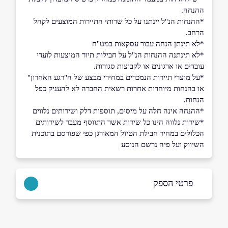
ההנחה.
*ההנחות הנ"ל יינתנו על כל שרותי התיירות המוצעים לקהל
הרחב.
*לא תינתן הנחה עבור עסקאות במט"ח
*לא תינתנה ההנחות הנ"ל על חבילות תיור המוצעות לועדי
עובדים או ארגונים או לקבוצות סגורות.
*על מוצרי תיירות הנמכרים במחירי מבצע של ה"רגע האחרון"
או בהנחות מיוחדות אחרות רשאית החברה לא להעניק כפל
הנחות.
*ההנחה אינה חלה על מיסים, תוספות דלק ושירותים נלווים
*שירות נלווה הינו כל שירות אשר התווסף מעבר לשירותים
הכלולים במחיר חבילת הטיול המאורגן כפי שפורסם בתוכנית
השיווק ועל פיה נרשם הנוסע
פרטי הספק
03-6374000