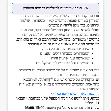
5% הנחה אוטומטית למשלמים בכרטיס המועדון
ארבעה קצבים הינו מפעל בוטיק ייחודי וכשר, המייצר
ומשווק בשרים ועופות פרימיום למגוון מסעדות, אולמות
אירועים, בתי מלון ולקוחות פרטיים.
תוכלו למצוא אצלנו מגוון רחב של מוצרי בקר, עגל ועוף,
באיכות גבוהה ובלתי מתפשרת, שיגיעו אליכם נקיים /
פרוסים / משופדים, בהתאם לבחירתכם וארוזים בוואקום.
בין מבחר המוצרים שאנו קוצבים ואורזים עבורכם:
שיפודים מוכנים להנחה על הגריל
המבורגרים במבחר גדלים וטעמים
שווארמה עגל, פרגית והודו
סטייקים וצלעות כבש לפי משקל ועוד
כלל המוצרים מפוקחים על ידי משרד הבריאות ומיוצרים
בסטנדרטים הגבוהים ביותר.
אנו מקפידים על קשר אישי עם לקוחותינו, המתבטא
בהתאמת המוצרים לדרישותיהם באופן מדוייק ובשירות
מקצועי ואדיב.
להזמנות באתר שלנו לחצו כאן>>
בנוסף, ניתן להגיע אל חנות המפעל שלנו בכתובת "הבנאי
21, חולון"
שעות פתיחה: ימים א'-ה' בין השעות 08:00-15:00