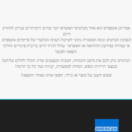
שם מלא
*
טלפון
*
אמריקן אקספרס הוא אחד מכרטיסי האשראי הכי שווים ויוקרתיים שניתן להחזיק
היום.
הנפקת הכרטיס וגובה המסגרת נתוני לשיקול דעתה הבלעדי של פרימיום אקספרס.
אימייל
*
אי עמידה בפירעון ההלוואה או האשראי עלול לגרור חיוב בריבית פיגורים והליכי
הוצאה לפועל
נושא
*
הכרטיס נותן לכם את מיטב ההנחות, הטבות ומבצעים שרק תוכלו לחלום עליהם!
מבצעי תיירות ונופש, הנחות למסעדות, קניות ועוד כל כך הרבה!
אנא חזרו אלי בקשר ל...
פשוט חשבו על מוצר או בילוי, חפשו אותו באתר ותמצאו!
הודעה
*
שליחה