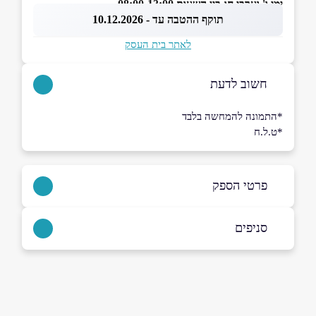
ימי ו' וערבי חג בין השעות 08:00-13:00
תוקף ההטבה עד - 10.12.2026
לאתר בית העסק
חשוב לדעת
*התמונה להמחשה בלבד
*ט.ל.ח
פרטי הספק
03-5465328
|
03-5582552
סניפים
באתר
בפייסבוק
באינסטגרם
חולון
הבנאי 21
03-5465328