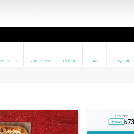
אטרקציות
מזון
מסעדות
תיירות ונופש
תרבות ופנא
מחיר מוזל
7
9%
₪
חסכת