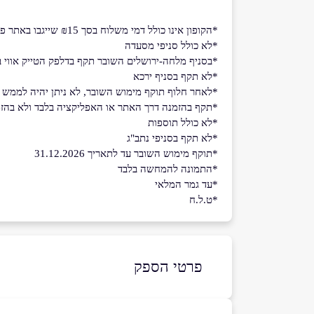
*הקופון אינו כולל דמי משלוח בסך ₪15 שייגבו באתר פיצה האט
*לא כולל סניפי מסעדה
*בסניף מלחה-ירושלים השובר תקף בדלפק הטייק אווי ב
*לא תקף בסניף ירכא
*לאחר חלוף תוקף מימוש השובר, לא ניתן יהיה לממש את 
*תקף בהזמנה דרך האתר או האפליקציה בלבד ולא בהזמ
*לא כולל תוספות
*לא תקף בסניפי נתב"ג
*תוקף מימוש השובר עד לתאריך 31.12.2026
*התמונה להמחשה בלבד
*עד גמר המלאי
*ט.ל.ח
פרטי הספק