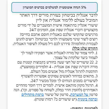
5% הנחה אוטומטית למשלמים בכרטיס המועדון
לדבר אנגלית בביטחון בעזרת מורים דרך האתר
המוביל בעולם ללימוד אנגלית און ליין
שיעורי אונליין בהתאמה אישית המועברים על ידי מורים
מקצועיים דוברי אנגלית שפת אם, הזמינים 24/7
מרגישים שהקושי שלכם באנגלית חוסם אתכם בחיים?
רוצים ליצור שינוי משמעותי ולדבר בביטחון? רוצים להגיע
לעבודת החלומות? סידרנו לכם דיל מעולה לשיפור האנגלית.
הקורס שלנו כולל:
1. ליווי צמוד של מורה לאנגלית אשר תפקידו לעזור לך
לעמוד ביעד שלקחת על עצמך.
2. 22 שיעורים של חצי שעה בחודש בקבוצות קטנות עם
מורה דובר/ת שפת אם אנגלית - 4 תלמידים (ממוצע*).
הזדמנות לתרגל אנגלית מול אנשים מכל העולם.
3. מתאים במיוחד לאנשים עסוקים אפשרות להצטרף
לשיעורים בזמנים הנוחים לך ומכל מכשיר 24/7.
4. תרגול מקוון מותאם אישית. לומדים דרך חומר מהחיים
האמיתיים (להזמין חדר במלון, לשוחח על ספורט, וכו'). הנה
סרטו
ן
על המערכת
,
סרטון של שיעור
ברמת מתחילים
וברמה בינונית
(יש שיעורים ב7 רמות שונות).
לפרטים נוספים: