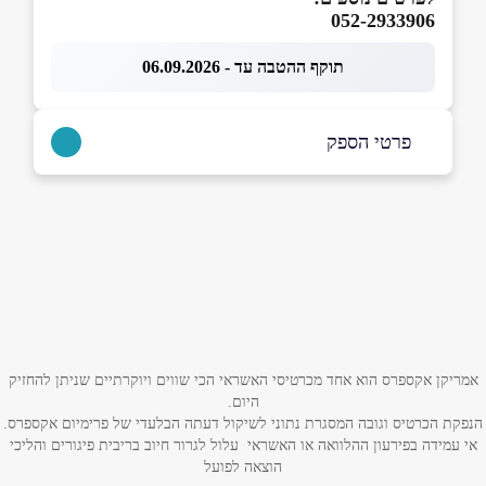
052-2933906
תוקף ההטבה עד - 06.09.2026
פרטי הספק
0522933906
בפייסבוק
שם מלא
*
אמריקן אקספרס הוא אחד מכרטיסי האשראי הכי שווים ויוקרתיים שניתן להחזיק
היום.
טלפון
*
הנפקת הכרטיס וגובה המסגרת נתוני לשיקול דעתה הבלעדי של פרימיום אקספרס.
אי עמידה בפירעון ההלוואה או האשראי עלול לגרור חיוב בריבית פיגורים והליכי
הוצאה לפועל