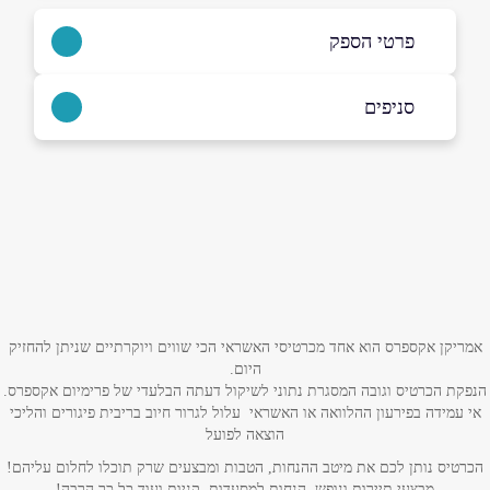
פרטי הספק
052-2562867
|
08-6418783
סניפים
בפייסבוק
באינסטגרם
דימונה
המלאכה 26
08-6418783
שם מלא
*
טלפון
*
אמריקן אקספרס הוא אחד מכרטיסי האשראי הכי שווים ויוקרתיים שניתן להחזיק
היום.
הנפקת הכרטיס וגובה המסגרת נתוני לשיקול דעתה הבלעדי של פרימיום אקספרס.
אימייל
*
אי עמידה בפירעון ההלוואה או האשראי עלול לגרור חיוב בריבית פיגורים והליכי
הוצאה לפועל
נושא
*
הכרטיס נותן לכם את מיטב ההנחות, הטבות ומבצעים שרק תוכלו לחלום עליהם!
מבצעי תיירות ונופש, הנחות למסעדות, קניות ועוד כל כך הרבה!