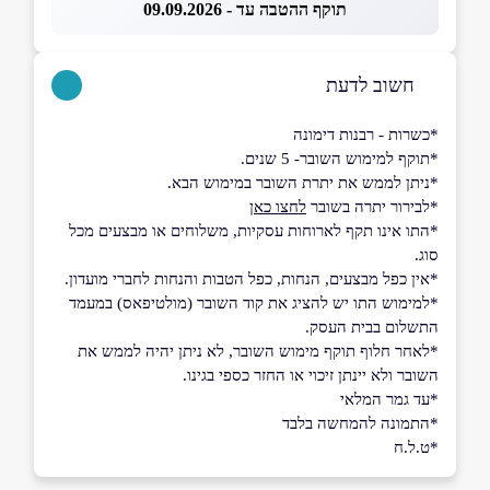
תוקף ההטבה עד - 09.09.2026
חשוב לדעת
*כשרות - רבנות דימונה
*תוקף למימוש השובר- 5 שנים.
*ניתן לממש את יתרת השובר במימוש הבא.
*לבירור יתרה בשובר
לחצו כאן
*התו אינו תקף לארוחות עסקיות, משלוחים או מבצעים מכל
סוג.
*אין כפל מבצעים, הנחות, כפל הטבות והנחות לחברי מועדון.
*למימוש התו יש להציג את קוד השובר (מולטיפאס) במעמד
התשלום בבית העסק.
*לאחר חלוף תוקף מימוש השובר, לא ניתן יהיה לממש את
השובר ולא יינתן זיכוי או החזר כספי בגינו.
*עד גמר המלאי
*התמונה להמחשה בלבד
*ט.ל.ח