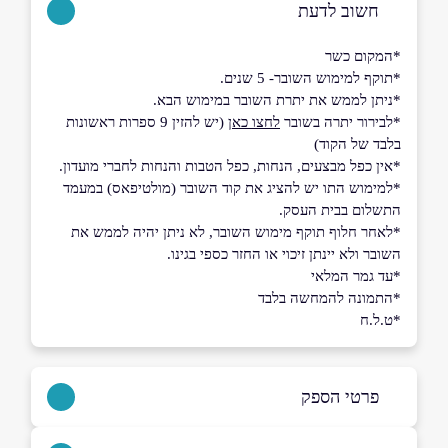
חשוב לדעת
*המקום כשר
*תוקף למימוש השובר- 5 שנים.
*ניתן לממש את יתרת השובר במימוש הבא.
*לבירור יתרה בשובר
לחצו כאן
(יש להזין 9 ספרות ראשונות
בלבד של הקוד)
*אין כפל מבצעים, הנחות, כפל הטבות והנחות לחברי מועדון.
*למימוש התו יש להציג את קוד השובר (מולטיפאס) במעמד
התשלום בבית העסק.
*לאחר חלוף תוקף מימוש השובר, לא ניתן יהיה לממש את
השובר ולא יינתן זיכוי או החזר כספי בגינו.
*עד גמר המלאי
*התמונה להמחשה בלבד
*ט.ל.ח
פרטי הספק
04-8332211