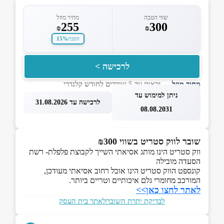
שווי הטבה
מחיר מוזל
255
300
₪
₪
15%
חסכת
לרכישה >
מחיר מוזל
— זכאות עד 5 שוברים לחודש קלנדרי
ניתן למימוש עד
לרכישה עד 31.08.2026
08.08.2031
שובר לווק סטריט בשווי ₪300
ווק סטריט הינו מותג אסיאתי השייך לקבוצת פלפלת- רשת
הסעדה מובילה
קונספט הווק סטריט הינו אוכל רחוב אסיאתי מעודכן,
המורכב מחומרי גלם איכותיים וטריים ביותר.
לאתר לחצו כאן>>
לבדיקת יתרת השובר
לאתר בית העסק