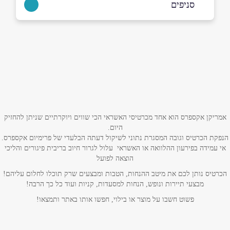
סניפים
באתר
בפייסבוק
חיפה
סניף כרמל שדרות הנשיא 129
04-8332211
שם מלא
*
טלפון
*
אמריקן אקספרס הוא אחד מכרטיסי האשראי הכי שווים ויוקרתיים שניתן להחזיק
היום.
הנפקת הכרטיס וגובה המסגרת נתוני לשיקול דעתה הבלעדי של פרימיום אקספרס.
אימייל
*
אי עמידה בפירעון ההלוואה או האשראי עלול לגרור חיוב בריבית פיגורים והליכי
הוצאה לפועל
נושא
*
הכרטיס נותן לכם את מיטב ההנחות, הטבות ומבצעים שרק תוכלו לחלום עליהם!
מבצעי תיירות ונופש, הנחות למסעדות, קניות ועוד כל כך הרבה!
אנא חזרו אלי בקשר ל...
פשוט חשבו על מוצר או בילוי, חפשו אותו באתר ותמצאו!
הודעה
*