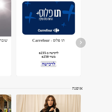
תו פלוס - Carrefour
שובר לאתר 
לרכישה ב-₪235
עים
בשווי ₪250
לרכישה
אופנה