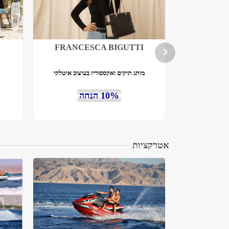
FRANCESCA BIGUTTI
Myjo
בעיצוב אישי
מותג תיקים ואקססוריז בעיצוב איטלקי
10% הנחה
אטרקציות