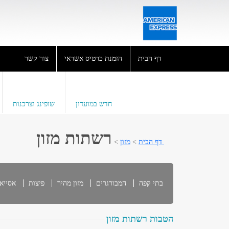
דף הבית
הזמנת כרטיס אשראי
צור קשר
חדש במועדון
שופינג וצרכנות
רשתות מזון
דף הבית
>
מזון
>
בתי קפה
המבורגרים
מזון מהיר
פיצות
אסייא
הטבות רשתות מזון