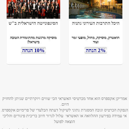
היכל התרבות העירוני נתניה
הסינפונייטה הישראלית ב"ש
תיאטרון, מוסיקה, מחול, מופעי זמר
מוסיקה מרגשת מהתזמורת הטובה
ועוד
בישראל!
2% הנחה
10% הנחה
אמריקן אקספרס הוא אחד מכרטיסי האשראי הכי שווים ויוקרתיים שניתן להחזיק
היום.
הנפקת הכרטיס וגובה המסגרת נתוני לשיקול דעתה הבלעדי של פרימיום אקספרס.
אי עמידה בפירעון ההלוואה או האשראי עלול לגרור חיוב בריבית פיגורים והליכי
הוצאה לפועל