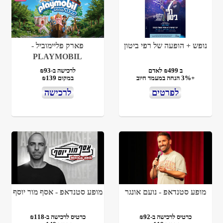
נופש + הופעה של רפי ביטון
פארק פליימוביל -
PLAYMOBIL
ב ₪499 לאדם
לרכישה ב-₪93
+3% הנחה במעמד חיוב
במקום ₪139
לפרטים
לרכישה
מופע סטנדאפ - נועם אונגר
מופע סטנדאפ - אסף מור יוסף
כרטיס לרכישה ב-₪92
כרטיס לרכישה ב-₪118