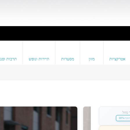
אטרקציות
מזון
מסעדות
תיירות ונופש
תרבות ופנא
 מוזל
10%
חסכת