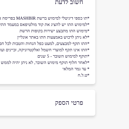
חשוב לדעת
*תו כספי דיגיטלי למימוש ברשת MASHBIR בפריסה ארצית.
*למימוש התו יש להציג את קוד מולטיפאס במעמד התש
*מימוש התו מתבצע ישירות בקופות הרשת
*לא ניתן לרכוש באמצעות התו באתר אונליין
*התו תקף למבצעים, למעט כפל הנחות והטבות לכל חבר
*התו אינו תקף למוצרי חשמל ואלקטרוניקה, זכיינים ועו
*תוקף למימוש השובר - 5 שנים
*לאחר חלוף תוקף מימוש השובר, לא ניתן יהיה לממש את 
* עד גמר המלאי
*ט.ל.ח
פרטי הספק