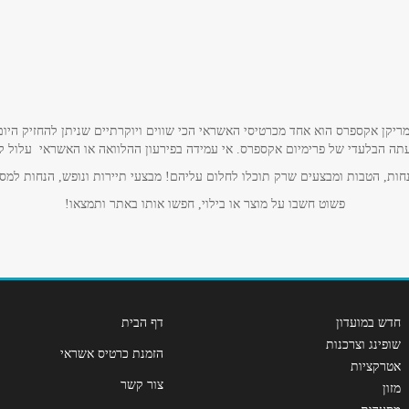
אימייל
*
ריקן אקספרס הוא אחד מכרטיסי האשראי הכי שווים ויוקרתיים שניתן להחזיק היום
תה הבלעדי של פרימיום אקספרס. אי עמידה בפירעון ההלוואה או האשראי עלול לגרו
ות, הטבות ומבצעים שרק תוכלו לחלום עליהם! מבצעי תיירות ונופש, הנחות למסע
פשוט חשבו על מוצר או בילוי, חפשו אותו באתר ותמצאו!
חדש במועדון
דף הבית
שופינג וצרכנות
שליחה
הזמנת כרטיס אשראי
אטרקציות
צור קשר
מזון