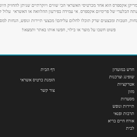
ריקן אקספרס הוא אחד מכרטיסי האשראי הכי שווים ויוקרתיים שניתן להחזיק היום
תה הבלעדי של פרימיום אקספרס. אי עמידה בפירעון ההלוואה או האשראי עלול לגרו
ות, הטבות ומבצעים שרק תוכלו לחלום עליהם! מבצעי תיירות ונופש, הנחות למסע
פשוט חשבו על מוצר או בילוי, חפשו אותו באתר ותמצאו!
חדש במועדון
דף הבית
שופינג וצרכנות
הזמנת כרטיס אשראי
שליחה
אטרקציות
צור קשר
מזון
מסעדות
תיירות ונופש
תרבות ופנאי
אורח חיים בריא
לבית