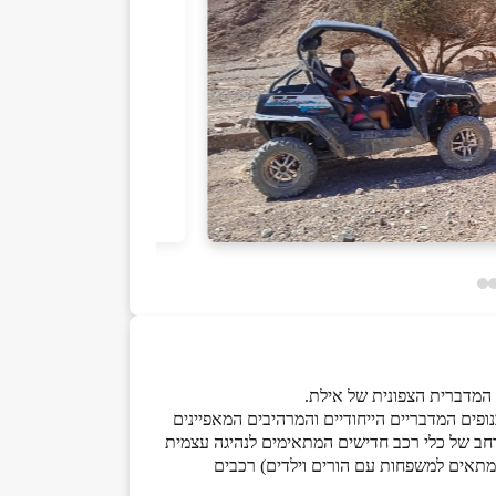
 המדברית הצפונית של אילת.
עצמנו כמטרה לדאוג שכל מי שיבלה אתנו, יחזור הביתה כשבאמת נתנו חוויה בלתי נשכחת המשלבת נהיגה, אתגר ו-FUN בנופים המדבריים הייחודיים והמרהיבים המאפיינים
 רחב של כלי רכב חדישים המתאימים לנהיגה עצמית
(RZR) זוגים שחוית הנסיעה ברכב מגאץ את השטח. ריינ'גרים של 4 אנשים. (רכב שמתאים למשפחות עם הורים וילדים) רכבים