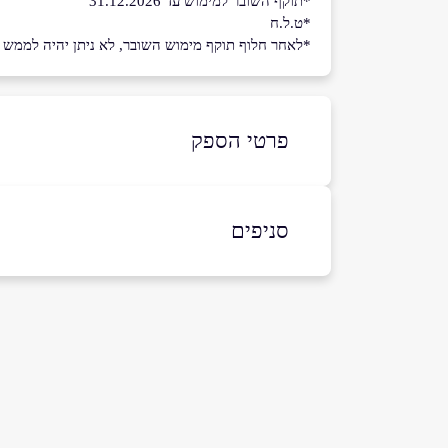
*תוקף השובר למימוש עד 31.12.2026
*ט.ל.ח
*לאחר חלוף תוקף מימוש השובר, לא ניתן יהיה לממש את 
פרטי הספק
052-7405958
סניפים
באתר
אילת
עיר המלכים
שם מלא
*
052-7405958
טלפון
*