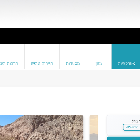
אטרקציות
מזון
מסעדות
תיירות ונופש
תרבות ופנא
 מוזל
28%
חסכת