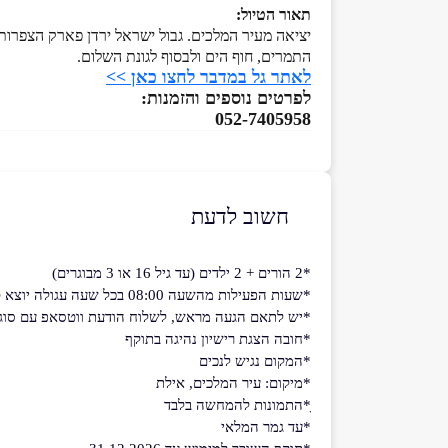
תאור הטיול:
יציאה מעיר המלכים. גבול ישראל ירדן פארק הצפרות
התמרים, חוף הים ולבסוף לגונת השלום.
לאתר גל במדבר לחצו כאן >>
לפרטים נוספים והזמנות:
052-7405958
חשוב לדעת
*2 הורים + 2 ילדים (עד גיל 16 או 3 מבוגרים)
*שעות הפעילות מהשעה 08:00 בכל שעה עגולה יוצא טיול. בעונת החורף עד השעה 16:00 כולל העונת הקיץ עד השעה 18:00 כולל
*יש לתאם הגעה מראש, לשלוח הודעת ווטסאפ עם סוג 
*חובה הצגת רישיון נהיגה בתוקף
​​​​​​​*המקום נגיש לנכים
*מיקום: עיר המלכים, אילת
ָ*התמונות להמחשה בלבד
*עד גמר המלאי