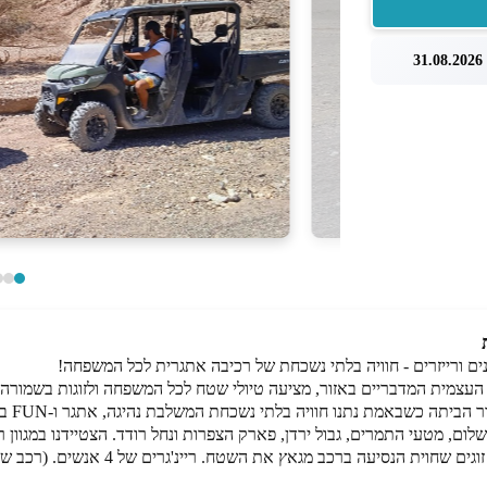
3
ם ורייזרים - חוויה בלתי נשכחת של רכיבה אתגרית לכל המשפחה!
העצמית המדבריים באזור, מציעה טיולי שטח לכל המשפחה ולזוגות בשמורה
שמנו ל
שלום, מטעי התמרים, גבול ירדן, פארק הצפרות ונחל רודד. הצטיידנו במגוון
החל מנהג בודד (טרקטורון) וכלה ברכבי באגי 