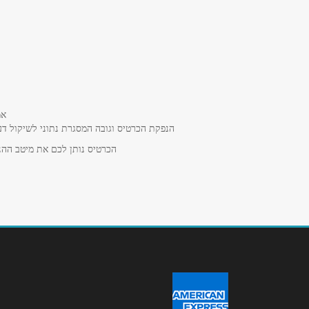
באתר
בפייסבוק
באינסטגרם
ביוטיוב
שם מלא
*
אמ
הנפקת הכרטיס וגובה המסגרת נתוני לשיקול דע
טלפון
*
הכרטיס נותן לכם את מיטב ההנח
נושא
*
אנא חזרו אלי בקשר ל...
הודעה
*