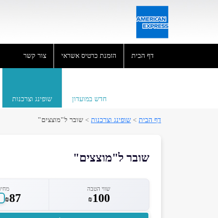
דף הבית
הזמנת כרטיס אשראי
צור קשר
חדש במועדון
שופינג וצרכנות
דף הבית
>
שופינג וצרכנות
>
שובר ל"מוצצים"
שובר ל"מוצצים"
שווי הטבה
מחיר
87
100
₪
₪