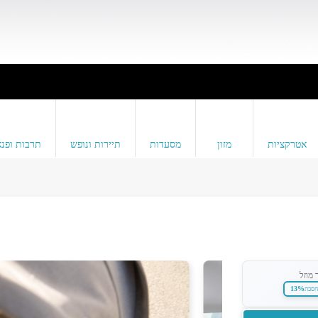
אטרקציות
מזון
מסעדות
תיירות ונופש
תרבות ופנא
 מוזל
13%
חסכת