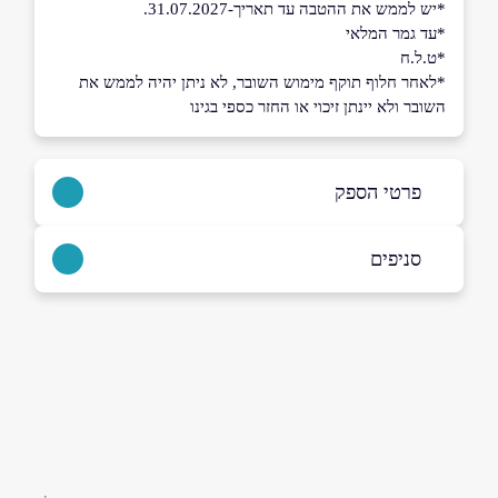
*יש לממש את ההטבה עד תאריך-31.07.2027.
*עד גמר המלאי
*ט.ל.ח
*לאחר חלוף תוקף מימוש השובר, לא ניתן יהיה לממש את
השובר ולא יינתן זיכוי או החזר כספי בגינו
פרטי הספק
סניפים
רמת השרון
באתר
צומת גלילות, בניין רב המכר
נתניה
שם מלא
*