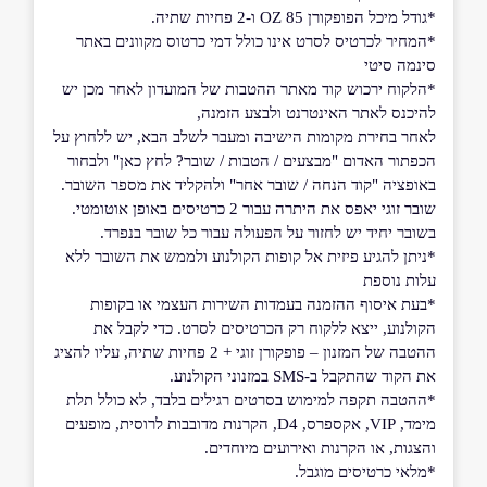
*גודל מיכל הפופקורן 85 OZ ו-2 פחיות שתיה.
*המחיר לכרטיס לסרט אינו כולל דמי כרטוס מקוונים באתר
סינמה סיטי
*הלקוח ירכוש קוד מאתר ההטבות של המועדון לאחר מכן יש
להיכנס לאתר האינטרנט ולבצע הזמנה,
לאחר בחירת מקומות הישיבה ומעבר לשלב הבא, יש ללחוץ על
הכפתור האדום "מבצעים / הטבות / שובר? לחץ כאן" ולבחור
באופציה "קוד הנחה / שובר אחר" ולהקליד את מספר השובר.
שובר זוגי יאפס את היתרה עבור 2 כרטיסים באופן אוטומטי.
בשובר יחיד יש לחזור על הפעולה עבור כל שובר בנפרד.
*ניתן להגיע פיזית אל קופות הקולנוע ולממש את השובר ללא
עלות נוספת
*בעת איסוף ההזמנה בעמדות השירות העצמי או בקופות
הקולנוע, ייצא ללקוח רק הכרטיסים לסרט. כדי לקבל את
ההטבה של המזנון – פופקורן זוגי + 2 פחיות שתיה, עליו להציג
את הקוד שהתקבל ב-SMS במזנוני הקולנוע.
*ההטבה תקפה למימוש בסרטים רגילים בלבד, לא כולל תלת
מימד, VIP, אקספרס, D4, הקרנות מדובבות לרוסית, מופעים
והצגות, או הקרנות ואירועים מיוחדים.
*מלאי כרטיסים מוגבל.