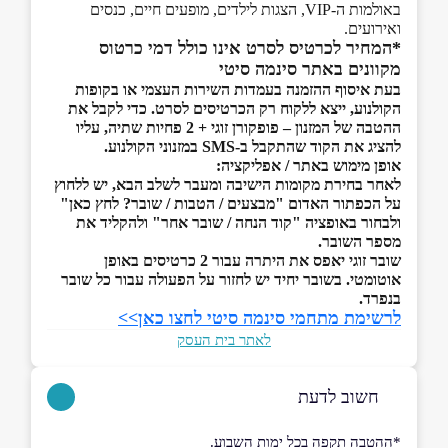
באולמות ה-VIP, הצגות לילדים, מופעים חיים, כנסים
ואירועים.
*המחיר לכרטיס לסרט אינו כולל דמי כרטוס
מקוונים באתר סינמה סיטי
בעת איסוף ההזמנה בעמדות השירות העצמי או בקופות
הקולנוע, ייצא ללקוח רק הכרטיסים לסרט. כדי לקבל את
ההטבה של המזנון – פופקורן זוגי + 2 פחיות שתיה, עליו
להציג את הקוד שהתקבל ב-SMS במזנוני הקולנוע.
אופן מימוש באתר / אפליקציה:
לאחר בחירת מקומות הישיבה ומעבר לשלב הבא, יש ללחוץ
על הכפתור האדום "מבצעים / הטבות / שובר? לחץ כאן"
ולבחור באופציה "קוד הנחה / שובר אחר" ולהקליד את
מספר השובר.
שובר זוגי יאפס את היתרה עבור 2 כרטיסים באופן
אוטומטי. בשובר יחיד יש לחזור על הפעולה עבור כל שובר
בנפרד.
לרשימת מתחמי סינמה סיטי לחצו כאן>>
לאתר בית העסק
חשוב לדעת
*ההטבה תקפה בכל ימות השבוע.