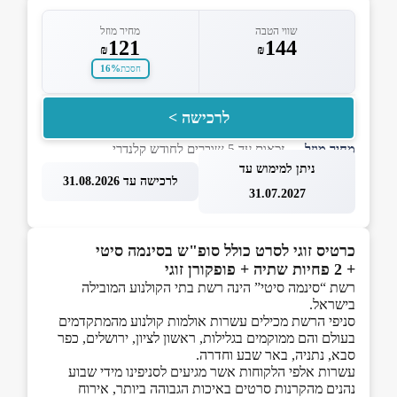
שווי הטבה
מחיר מוזל
121
144
₪
₪
16%
חסכת
לרכישה >
מחיר מוזל
— זכאות עד 5 שוברים לחודש קלנדרי
ניתן למימוש עד
לרכישה עד 31.08.2026
31.07.2027
כרטיס זוגי לסרט כולל סופ"ש בסינמה סיטי
+ 2 פחיות שתיה + פופקורן זוגי
רשת “סינמה סיטי” הינה רשת בתי הקולנוע המובילה
בישראל.
סניפי הרשת מכילים עשרות אולמות קולנוע מהמתקדמים
בעולם והם ממוקמים בגלילות, ראשון לציון, ירושלים, כפר
סבא, נתניה, באר שבע וחדרה.
עשרות אלפי הלקוחות אשר מגיעים לסניפינו מידי שבוע
נהנים מהקרנות סרטים באיכות הגבוהה ביותר, אירוח