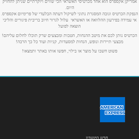
מתחם רוגובין המחקר 3
אמריקן אקספרס הוא אחד מכרטיסי האשראי הכי שווים ויוקרתיים שניתן להחזיק
היום.
טלפון
*
הנפקת הכרטיס וגובה המסגרת נתוני לשיקול דעתה הבלעדי של פרימיום אקספרס.
אי עמידה בפירעון ההלוואה או האשראי עלול לגרור חיוב בריבית פיגורים והליכי
כפר סבא
הוצאה לפועל
אימייל
*
הכרטיס נותן לכם את מיטב ההנחות, הטבות ומבצעים שרק תוכלו לחלום עליהם!
מתחם G וייצמן 207
מבצעי תיירות ונופש, הנחות למסעדות, קניות ועוד כל כך הרבה!
נושא
*
פשוט חשבו על מוצר או בילוי, חפשו אותו באתר ותמצאו!
אנא חזרו אלי בקשר ל...
ראשון לציון
הודעה
*
שדרות משה דיין 32
ירושלים
שדרות יצחק רבין 10
שליחה
חדש במועדון