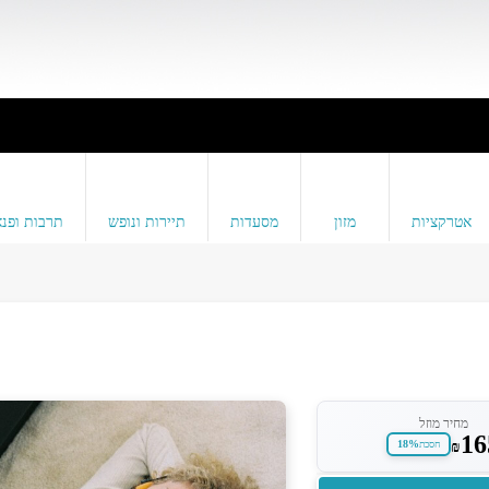
אטרקציות
מזון
מסעדות
תיירות ונופש
תרבות ופנא
מחיר מוזל
16
18%
₪
חסכת