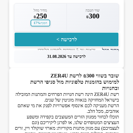
שווי הטבה
מחיר מוזל
250
300
₪
₪
17%
חסכת
לרכישה >
מחיר מוזל
— זכאות עד 5 שוברים לחודש קלנדרי
לרכישה עד 31.08.2026
שובר בשווי ₪300 לרשת ZER4U
למימוש בהזמנות טלפוניות מול סניפי הרשת
ובחנויות
רשת ZER4U הינה רשת חנויות הפרחים והמתנות המובילה
בישראל המחזיקה בגאווה מוניטין של שנים.
הרשת מעניקה לכם אינסוף אפשרויות לפנק את מי שאתם
אוהבים, מכל הלב.
תוכלו לבחור ממגוון הזרים המעוצבים בקפידה ומשפע
העציצים המטופחים שלנו, או לפרגן ליקיריכם (וגם
לעצמיכם) עם מגוון מתנות מקוריות: מארזי שוקולד ויין, זרים