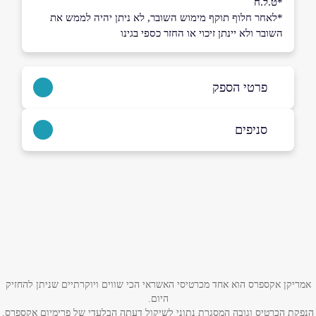
*ט.ל.ח
*לאחר חלוף תוקף מימוש השובר, לא ניתן יהיה לממש את
השובר ולא יינתן זיכוי או החזר כספי בגינו
פרטי הספק
|
למתקשרים מחו"ל - 972-3-9541700+
סניפים
באתר
בפייסבוק
באינסטגרם
ביוטיוב
קריית גת
אסתר המלכה 11
שם מלא
*
ראשון לציון
טלפון
*
גולדה מאיר 1
אמריקן אקספרס הוא אחד מכרטיסי האשראי הכי שווים ויוקרתיים שניתן להחזיק
היום.
הנפקת הכרטיס וגובה המסגרת נתוני לשיקול דעתה הבלעדי של פרימיום אקספרס.
אימייל
*