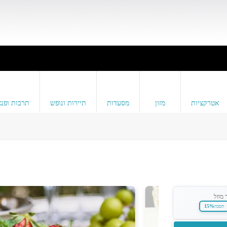
אטרקציות
מזון
מסעדות
תיירות ונופש
תרבות ופנא
 מוזל
15%
חסכת