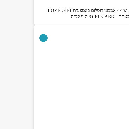
יש לעבור לאזור ה- CHECK OUT באתר. לאחר מכן יש לבחור תשלום באמצעות GIFT CARD/תווי קנייה >> בחר כרטיס למימוש >> אמצעי תשלום באמצעות LOVE GIFT