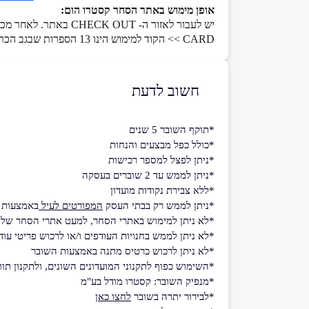
אופן מימוש באתר הסחר קסטרו הום:
CARD >> הקוד למימוש הינו 13 הספרות שבגב הכרטיס או הקוד הדיגיטלי שקיבלתם. התשלום בשוברים יהיה דרך הצ`ק אאוט באתר – GIFT CARD/ תווי קנייה
חשוב לדעת
*תוקף השובר 5 שנים
*כולל כפל מבצעים והנחות
*ניתן לפצל למספר רכישות
*ניתן לממש עד 2 שוברים בעסקה
*ללא צבירת נקודות מועדון
*ניתן לממש רק בבתי העסק
המפורטים לעיל
באמצעות ה
*לא ניתן למימוש באתרי הסחר, למעט אתרי הסחר של קסטרו, ק
*לא ניתן לממש בחנויות העודפים ו/או לרכוש פריטי עוד
*לא ניתן לרכוש כרטיס מתנה באמצעות השובר
*השימוש כפוף לתקנוני המועדונים השונים, ולתקנון תו
*מנפיק השובר: קסטרו מודל בע"מ
*לבירור יתרה בשובר
לחצו כאן