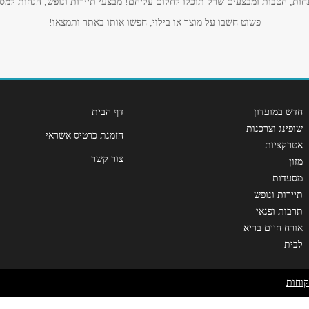
ות, הטבות ומבצעים שרק תוכלו לחלום עליהם! מבצעי תיירות ונופש, הנחות למסע
פשוט חשבו על מוצר או בילוי, חפשו אותו באתר ותמצאו!
חדש במועדון
דף הבית
שופינג וצרכנות
שליחה
הזמנת כרטיס אשראי
אטרקציות
צור קשר
מזון
מסעדות
תיירות ונופש
תרבות ופנאי
אורח חיים בריא
לבית