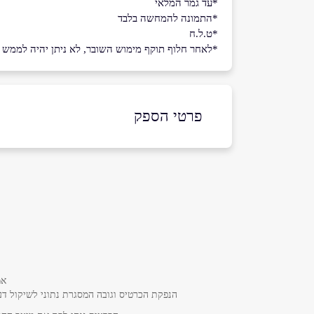
*עד גמר המלאי
*התמונה להמחשה בלבד
*ט.ל.ח
*לאחר חלוף תוקף מימוש השובר, לא ניתן יהיה לממש את
פרטי הספק
שם מלא
*
טלפון
*
אמ
נושא
*
הנפקת הכרטיס וגובה המסגרת נתוני לשיקול דע
אנא חזרו אלי בקשר ל...