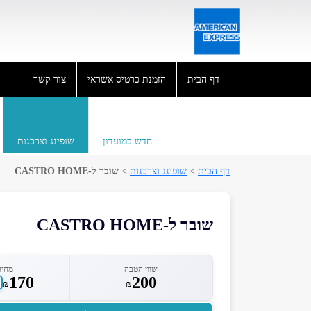
דף הבית
הזמנת כרטיס אשראי
צור קשר
חדש במועדון
שופינג וצרכנות
דף הבית
>
שופינג וצרכנות
>
שובר ל-CASTRO HOME
שובר ל-CASTRO HOME
שווי הטבה
מחיר
170
200
₪
₪