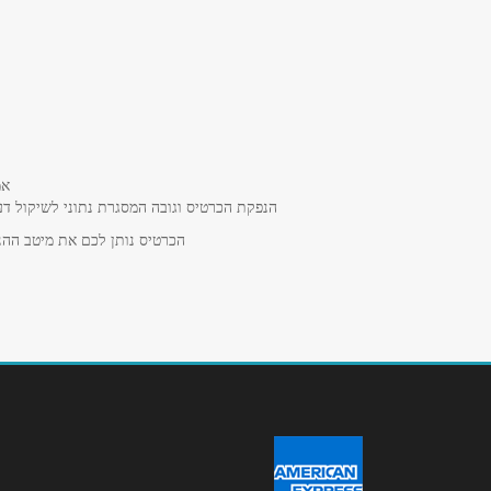
בפייסבוק
באינסטגרם
שם מלא
*
אמ
הנפקת הכרטיס וגובה המסגרת נתוני לשיקול דע
טלפון
*
הכרטיס נותן לכם את מיטב ההנח
נושא
*
אנא חזרו אלי בקשר ל...
הודעה
*