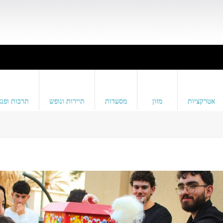
אטרקציות
מזון
מסעדות
תיירות ונופש
תרבות ופנא