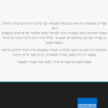
טלפון
*
אימייל
*
אמריקן אקספרס הוא אחד מכרטיסי האשראי הכי שווים ויוקרתיים שניתן להחזיק
היום.
הנפקת הכרטיס וגובה המסגרת נתוני לשיקול דעתה הבלעדי של פרימיום אקספרס.
אי עמידה בפירעון ההלוואה או האשראי עלול לגרור חיוב בריבית פיגורים והליכי
נושא
*
הוצאה לפועל
אנא חזרו אלי בקשר ל...
הכרטיס נותן לכם את מיטב ההנחות, הטבות ומבצעים שרק תוכלו לחלום עליהם!
מבצעי תיירות ונופש, הנחות למסעדות, קניות ועוד כל כך הרבה!
הודעה
*
פשוט חשבו על מוצר או בילוי, חפשו אותו באתר ותמצאו!
שליחה