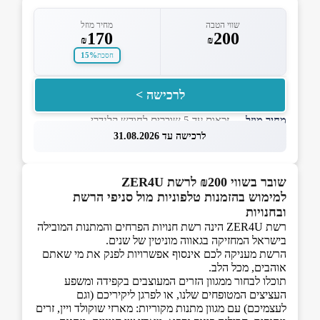
שווי הטבה
מחיר מוזל
170
200
₪
₪
15%
חסכת
לרכישה >
מחיר מוזל
— זכאות עד 5 שוברים לחודש קלנדרי
לרכישה עד 31.08.2026
שובר בשווי ₪200 לרשת ZER4U
למימוש בהזמנות טלפוניות מול סניפי הרשת
ובחנויות
רשת ZER4U הינה רשת חנויות הפרחים והמתנות המובילה
בישראל המחזיקה בגאווה מוניטין של שנים.
הרשת מעניקה לכם אינסוף אפשרויות לפנק את מי שאתם
אוהבים, מכל הלב.
תוכלו לבחור ממגוון הזרים המעוצבים בקפידה ומשפע
העציצים המטופחים שלנו, או לפרגן ליקיריכם (וגם
לעצמיכם) עם מגוון מתנות מקוריות: מארזי שוקולד ויין, זרים