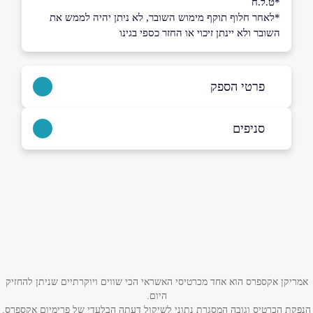
*ט.ל.ח
*לאחר חלוף תוקף מימוש השובר, לא ניתן יהיה לממש את
השובר ולא יינתן זיכוי או החזר כספי בגינו
פרטי הספק
|
למתקשרים מחו"ל - 972-3-9541700+
סניפים
באתר
בפייסבוק
באינסטגרם
ביוטיוב
קריית גת
אסתר המלכה 11
שם מלא
*
ראשון לציון
טלפון
*
גולדה מאיר 1
אמריקן אקספרס הוא אחד מכרטיסי האשראי הכי שווים ויוקרתיים שניתן להחזיק
היום.
הנפקת הכרטיס וגובה המסגרת נתוני לשיקול דעתה הבלעדי של פרימיום אקספרס.
אימייל
*