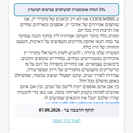
5% הנחה אוטומטית למשלמים בכרטיס המועדון
ב-COOLWINE אנו לא רק יבואנים של מקררי יין, אנו
שותפים אמיתיים של אוהבי יין, אספנים ומארחים שחיים
את תרבות היין בכל יום.
המותג נולד מתוך תשוקה אמיתית ליין ומתוך הבנה עמוקה
עד כמה תנאי אחסון מדויקים משפיעים על האיכות, הטעם
והחוויה של היין כולה.
המטרה שלנו ברורה - להנגיש לשוק הישראלי מקררי יין
איכותיים בסטנדרטים גבוהים, במחירים שקופים והוגנים.
כיבואנים עצמאיים, אנו בוחרים בקפידה כל דגם על פי
קריטריונים מקצועיים מחמירים של דיוק וטמפרטורה,
עמידות לאורך שנים, שקט תפעולי ועיצוב עכשווי, שמשתלב
באופן מושלם בכל חלל.
בין אם אתם אוספים יינות ליישון של שנים, ובין אם אתם
אוהבים לפתוח בקבוק לארוחה טובה, אנו כאן כדי להבטיח
שהיין שלכם יקבל את התנאים שמגיעים לו.
לרכישה באתר האונליין שלנו לחצו כאן >>
תוקף ההטבה עד - 07.09.2026
לאתר בית העסק