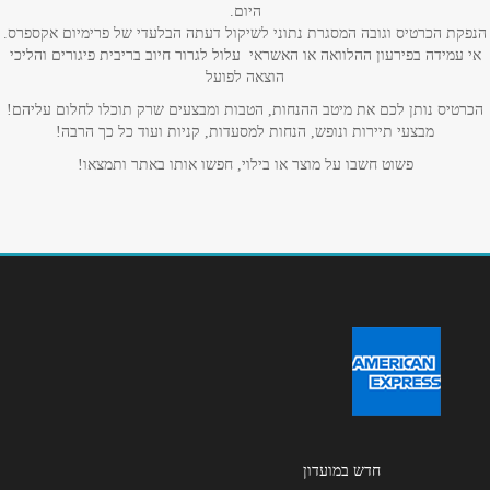
טלפון
*
היום.
הנפקת הכרטיס וגובה המסגרת נתוני לשיקול דעתה הבלעדי של פרימיום אקספרס.
אי עמידה בפירעון ההלוואה או האשראי עלול לגרור חיוב בריבית פיגורים והליכי
הוצאה לפועל
אימייל
*
הכרטיס נותן לכם את מיטב ההנחות, הטבות ומבצעים שרק תוכלו לחלום עליהם!
מבצעי תיירות ונופש, הנחות למסעדות, קניות ועוד כל כך הרבה!
נושא
*
פשוט חשבו על מוצר או בילוי, חפשו אותו באתר ותמצאו!
אנא חזרו אלי בקשר ל...
הודעה
*
שליחה
חדש במועדון