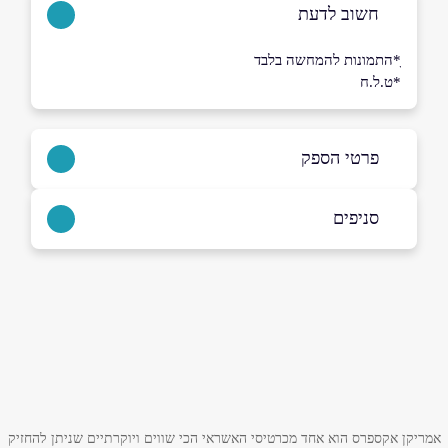
חשוב לדעת
ָ*התמונות להמחשה בלבד
*ט.ל.ח
פרטי הספק
סניפים
09-3721122
תל מונד - בתיאום מראש
באתר
באינסטגרם
ביוטיוב
הכרמל 20
אזור תעשייה אלון תבור - בתיאום מראש
שם מלא
*
התמר 1
אמריקן אקספרס הוא אחד מכרטיסי האשראי הכי שווים ויוקרתיים שניתן להחזיק