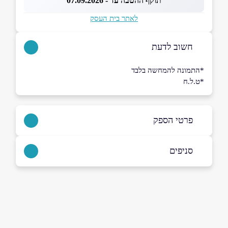
תוקף ההטבה עד - 07.09.2026
לאתר בית העסק
חשוב לדעת
*התמונה להמחשה בלבד
*ט.ל.ח
פרטי הספק
055-7252943
סניפים
באתר
בוואטסאפ
נשר
המסילה 23
0557252943
שם מלא
*