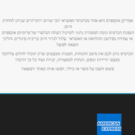
טלפון
*
אמריקן אקספרס הוא אחד מכרטיסי האשראי הכי שווים ויוקרתיים שניתן להחזיק
היום.
הנפקת הכרטיס וגובה המסגרת נתוני לשיקול דעתה הבלעדי של פרימיום אקספרס.
אימייל
*
אי עמידה בפירעון ההלוואה או האשראי עלול לגרור חיוב בריבית פיגורים והליכי
הוצאה לפועל
נושא
*
הכרטיס נותן לכם את מיטב ההנחות, הטבות ומבצעים שרק תוכלו לחלום עליהם!
מבצעי תיירות ונופש, הנחות למסעדות, קניות ועוד כל כך הרבה!
אנא חזרו אלי בקשר ל...
פשוט חשבו על מוצר או בילוי, חפשו אותו באתר ותמצאו!
הודעה
*
שליחה