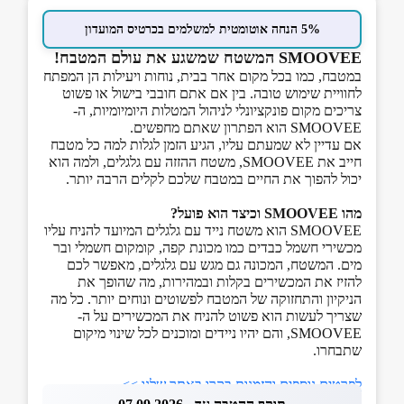
5% הנחה אוטומטית למשלמים בכרטיס המועדון
SMOOVEE המשטח שמשגע את עולם המטבח!
במטבח, כמו בכל מקום אחר בבית, נוחות ויעילות הן המפתח
לחוויית שימוש טובה. בין אם אתם חובבי בישול או פשוט
צריכים מקום פונקציונלי לניהול המטלות היומיומיות, ה-
SMOOVEE הוא הפתרון שאתם מחפשים.
אם עדיין לא שמעתם עליו, הגיע הזמן לגלות למה כל מטבח
חייב את SMOOVEE, משטח ההזזה עם גלגלים, ולמה הוא
יכול להפוך את החיים במטבח שלכם לקלים הרבה יותר.
מהו
SMOOVEE
וכיצד הוא פועל?
SMOOVEE הוא משטח נייד עם גלגלים המיועד להניח עליו
מכשירי חשמל כבדים כמו מכונת קפה, קומקום חשמלי ובר
מים. המשטח, המכונה גם מגש עם גלגלים, מאפשר לכם
להזיז את המכשירים בקלות ובמהירות, מה שהופך את
הניקיון והתחזוקה של המטבח לפשוטים ונוחים יותר. כל מה
שצריך לעשות הוא פשוט להניח את המכשירים על ה-
SMOOVEE, והם יהיו ניידים ומוכנים לכל שינוי מיקום
שתבחרו.
לפרטים נוספים והזמנות בקרו באתר שלנו >>