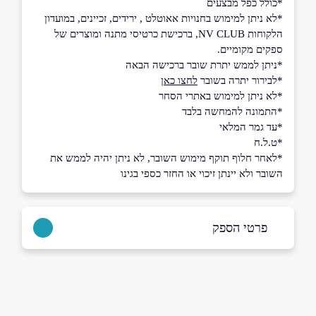
*כולל כפל מבצעים
*לא ניתן למימוש בחנויות אאוטלט , ירידים, זכיינים, במועדון
הלקוחות NV CLUB, ברכישת כרטיסי מתנה ומוצרים של
ספקים מקומיים.
*ניתן לממש יתרת שובר ברכישה הבאה
*לבירור יתרה בשובר
לחצו כאן
*לא ניתן למימוש באתרי הסחר
*התמונה להמחשה בלבד
*עד גמר המלאי
*ט.ל.ח
*לאחר חלוף תוקף מימוש השובר, לא ניתן יהיה לממש את
השובר ולא יינתן זיכוי או החזר כספי בגינו
פרטי הספק
073-2111446
באתר
בפייסבוק
באינסטגרם
ביוטיוב