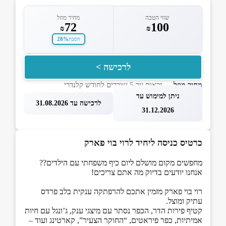
שווי הטבה
מחיר מוזל
72
100
₪
₪
28%
חסכת
לרכישה >
מחיר מוזל
— זכאות עד 5 שוברים לחודש קלנדרי
ניתן למימוש עד
לרכישה עד 31.08.2026
31.12.2026
כרטיס כניסה ליחיד לרוי בוי פארק
מחפשים מקום מושלם ליום כיף משפחתי עם הילדים??
אנחנו יודעים בדיוק מה אתם צריכים!
רוי בוי פארק מזמין אתכם להרפתקה ענקית בלב פרדס
עתיק ומוצל.
קטיף פירות הדר, הכפר נסתר עם מיצגי ענק, ג’ונגל עם חיות
אמיתיות, כפר פיראטים, “החוקר הצעיר”, קארטינג ועוד –