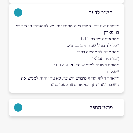
חשוב לדעת
*ייתכנו שינויים, אטרקציות מתחלפות, יש להתעדכן ב
אתר רוי
בוי פארק
*מתאים לגילאים 1-11
*כל ילד מגיל שנה חייב בכרטיס
ָ*התמונה להמחשה בלבד
ָָ*עד גמר המלאי
*תוקף השובר למימוש עד 31.12.2026
*ט.ל.ח
*לאחר חלוף תוקף מימוש השובר, לא ניתן יהיה לממש את
השובר ולא יינתן זיכוי או החזר כספי בגינו
פרטי הספק
052-5470047