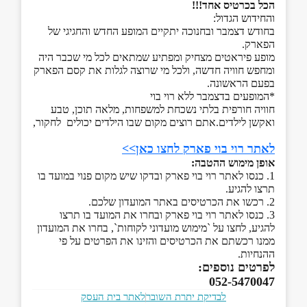
הכל בכרטיס אחד!!!
והחידוש הגדול:
בחודש דצמבר ובחנוכה יתקיים המופע החדש והחגיגי של
הפארק.
מופע פיראטים מצחיק ומפתיע שמתאים לכל מי שכבר היה
ומחפש חוויה חדשה, ולכל מי שרוצה לגלות את קסם הפארק
בפעם הראשונה.
*המופעים בדצמבר ללא רוי בוי
חוויה חורפית בלתי נשכחת למשפחות, מלאה תוכן, טבע
ואקשן לילדים.
אתם רוצים מקום שבו הילדים יכולים לחקור,
לאתר רוי בוי פארק לחצו כאן>>
אופן מימוש ההטבה:
1. כנסו לאתר רוי בוי פארק ובדקו שיש מקום פנוי במועד בו
תרצו להגיע.
2. רכשו את הכרטיסים באתר המועדון שלכם.
3. כנסו לאתר רוי בוי פארק ובחרו את המועד בו תרצו
להגיע, לחצו על `מימוש מועדוני לקוחות`, בחרו את המועדון
ממנו רכשתם את הכרטיסים והזינו את הפרטים על פי
ההנחיות.
לפרטים נוספים:
052-5470047
לבדיקת יתרת השובר
לאתר בית העסק