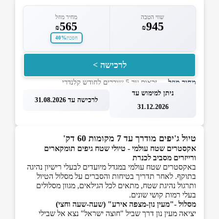
שווי הטבה
מחיר מוזל
565
945
₪
₪
40%
חסכת
לרכישה >
מחיר מוזל
— זכאות עד 5 שוברים לחודש קלנדרי
ניתן למימוש עד
לרכישה עד 31.08.2026
31.12.2026
טיול ג'יפים מודרך עד 7 מקומות 60 דק'
אקסטרים שטח עולמי - טיולי שטח גיפים תומקארים
ורייזרים מסביב לכנרת
באקסטרים שטח עולמי במגדל מיועדים לבעלי רישיון נהיגה
בתוקף. לאחר תדריך בטיחות והסברים על מסלול הטיול
ותרגול נהיגת שטח, מתאים לכל הגילאים, מגוון מסלולים
בעלי רמות קושי שונים.
מסלול -"מעין נון-מצפה אירע" (שעה-שעה וחצי)
יציאה מעין נון דרך שביל "חוצה ישראל" נצא אל שבילי