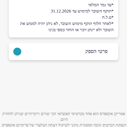
*עד גמר המלאי
*תוקף השובר למימוש עד 31.12.2026
*ט.ל.ח
*לאחר חלוף תוקף מימוש השובר, לא ניתן יהיה לממש את
השובר ולא יינתן זיכוי או החזר כספי בגינו
פרטי הספק
050-7949575
שם מלא
*
טלפון
*
אמריקן אקספרס הוא אחד מכרטיסי האשראי הכי שווים ויוקרתיים שניתן להחזיק
היום.
הנפקת הכרטיס וגובה המסגרת נתוני לשיקול דעתה הבלעדי של פרימיום אקספרס.