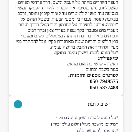
העפר היורדים מההר אל העמק ומשם, דרך פרדסי תפוזים
ואשכוליות, נגיע בנסיעה את הכנרת. לאחר ההפסקה נמשיך
בנסיעה עוד כשני קילומטרים עד לאזור קיבוץ גינוסר, נרכב
בבקעת גינוסר, נעבור בין מטעי הבננות ובשביל הנחש אל
"מצפה-אירע" לתצפית על החרמון והרי הגולן בדרך נעבור
מעברי מים ומעברי בקר נצפה בעדרי צאן ובקר רבים
ולעיתים בחיות בר. בחורף נהנה ממסלולים קשים ומעברי
בוץ חילוצים וחוויות שטח מאתגרות בקיץ נוכל להתקרר במי
מעיין ולהוריד את האבק ברחצה נעימה.
*על הנוהג להציג רישיון נהיגה בתוקף.
ימי פעילות:
ראשון – שישי בתיאום מראש
סגור בשבת ובחגים
לפרטים נוספים והזמנות:
050-7949575
050-5377488
חשוב לדעת
*על הנוהג להציג רישיון נהיגה בתוקף
*מיקום: מושבה מגדל (חלום עולמי בוויז)
ָ*התמונה להמחשה בלבד