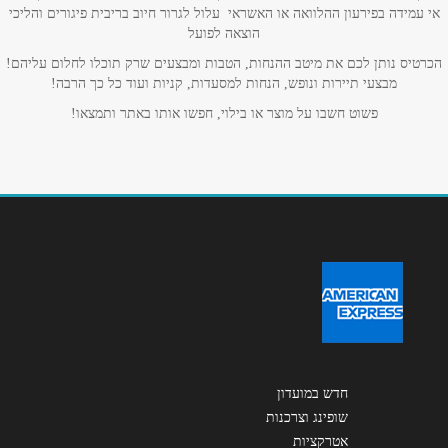
אימייל
*
אי עמידה בפירעון ההלוואה או האשראי עלול לגרור חיוב בריבית פיגורים והליכי
הוצאה לפועל
הכרטיס נותן לכם את מיטב ההנחות, הטבות ומבצעים שרק תוכלו לחלום עליהם!
נושא
*
מבצעי תיירות ונופש, הנחות למסעדות, קניות ועוד כל כך הרבה!
אנא חזרו אלי בקשר ל...
פשוט חשבו על מוצר או בילוי, חפשו אותו באתר ותמצאו!
הודעה
*
שליחה
חדש במועדון
שופינג וצרכנות
אטרקציות