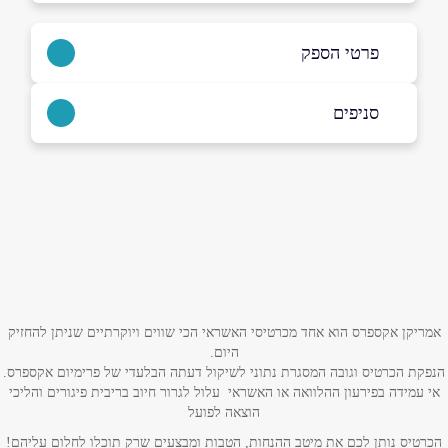
פרטי הספק
0524845566
סניפים
באתר
בפייסבוק
ביוטיוב
תל אביב
פראנצויז 12
0524845566
שם מלא
*
טלפון
*
אמריקן אקספרס הוא אחד מכרטיסי האשראי הכי שווים ויוקרתיים שניתן להחזיק
היום.
הנפקת הכרטיס וגובה המסגרת נתוני לשיקול דעתה הבלעדי של פרימיום אקספרס.
אימייל
*
אי עמידה בפירעון ההלוואה או האשראי עלול לגרור חיוב בריבית פיגורים והליכי
הוצאה לפועל
נושא
*
הכרטיס נותן לכם את מיטב ההנחות, הטבות ומבצעים שרק תוכלו לחלום עליהם!