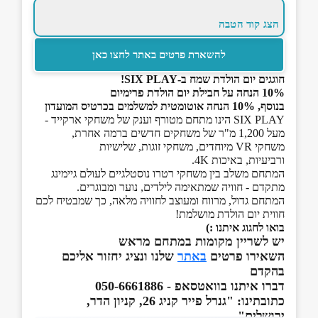
הצג קוד הטבה
להשארת פרטים באתר לחצו כאן
חוגגים יום הולדת שמח ב-SIX PLAY!
10% הנחה על חבילת יום הולדת פרימיום
בנוסף, 10% הנחה אוטומטית למשלמים בכרטיס המועדון
SIX PLAY הינו מתחם מטורף וענק של משחקי ארקייד -
מעל 1,200 מ"ר של משחקים חדשים ברמה אחרת,
משחקי VR מיוחדים, משחקי זוגות, שלישיות
ורביעיות, באיכות 4K.
המתחם משלב בין משחקי רטרו נוסטלגיים לעולם גיימינג
מתקדם - חוויה שמתאימה לילדים, נוער ומבוגרים.
המתחם גדול, מרווח ומעוצב לחוויה מלאה, כך שמבטיח לכם
חווית יום הולדת מושלמת!
בואו לחגוג איתנו :)
יש לשריין מקומות במתחם מראש
השאירו פרטים
באתר
שלנו ונציג יחזור אליכם
בהקדם
דברו איתנו בוואטסאפ - 050-6661886
כתובתינו: "גנרל פייר קניג 26, קניון הדר,
ירושלים"