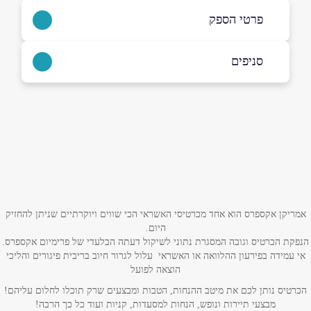
פרטי הספק
02-6206666
סניפים
באתר
בפייסבוק
באינסטגרם
בוואטסאפ
ירושלים
קניון הדר, גנרל פייר קניג 26
שם מלא
*
טלפון
*
אמריקן אקספרס הוא אחד מכרטיסי האשראי הכי שווים ויוקרתיים שניתן להחזיק
היום.
הנפקת הכרטיס וגובה המסגרת נתוני לשיקול דעתה הבלעדי של פרימיום אקספרס.
אימייל
*
אי עמידה בפירעון ההלוואה או האשראי עלול לגרור חיוב בריבית פיגורים והליכי
הוצאה לפועל
נושא
*
הכרטיס נותן לכם את מיטב ההנחות, הטבות ומבצעים שרק תוכלו לחלום עליהם!
מבצעי תיירות ונופש, הנחות למסעדות, קניות ועוד כל כך הרבה!