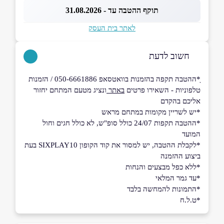
תוקף ההטבה עד - 31.08.2026
לאתר בית העסק
חשוב לדעת
ָָ*ההטבה תקפה בהזמנות בוואטסאפ 050-6661886 / הזמנות
טלפוניות - השאירו פרטים
באתר
ונציג מטעם המתחם יחזור
אליכם בהקדם
*יש לשריין מקומות במתחם מראש
*ההטבה תקפות 24/07 כולל סופ"ש, לא כולל חגים וחול
המועד
*לקבלת ההטבה, יש למסור את קוד הקופון SIXPLAY10 בעת
ביצוע ההזמנה
*ללא כפל מבצעים והנחות
*עד גמר המלאי
*התמונות להמחשה בלבד
*ט.ל.ח