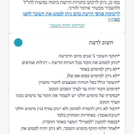
כמו כן, ניתן לרכוש בחנויות הרשת ביטוח נסיעות לחו”ל
ולהשכיר מכשיר איתור לווייני.
לרשימת סניפי הרשת בהם ניתן לממש את השובר לחצו
כאן>>
לבדיקת יתרת השובר
חשוב לדעת
*תוקף השובר 5 שנים מיום הרכישה
*ניתן לממש את הקוד בכל חנויות הרשת – רגילות ועודפים
*לא ניתן למימוש באתר
*לא ניתן למימוש בפופ-אפ שלג
*השובר כולל כפל הנחות ומבצעים לחברי מועדון
*מימוש הקוד יהיה עד לערך הסכום הנקוב
*במקרה של מימוש חלקי יש לשמור את הקוד עד מימוש גובה
הערך הנקוב
*הקוד לא ניתן להמרה למזומן ולא יינתן עודף בגין מימוש חלקי
*גניבה/אובדן- באחריות המחזיק בלבד
*בכפוף לתקנון "למטייל" המצוי באתר החברה.
*לאחר חלוף תוקף מימוש השובר, לא ניתן יהיה לממש את