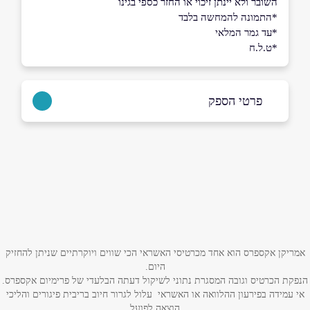
השובר ולא יינתן זיכוי או החזר כספי בגינו
*התמונה להמחשה בלבד
*עד גמר המלאי
*ט.ל.ח
פרטי הספק
שם מלא
*
טלפון
*
אמריקן אקספרס הוא אחד מכרטיסי האשראי הכי שווים ויוקרתיים שניתן להחזיק
אימייל
*
היום.
הנפקת הכרטיס וגובה המסגרת נתוני לשיקול דעתה הבלעדי של פרימיום אקספרס.
אי עמידה בפירעון ההלוואה או האשראי עלול לגרור חיוב בריבית פיגורים והליכי
נושא
*
הוצאה לפועל