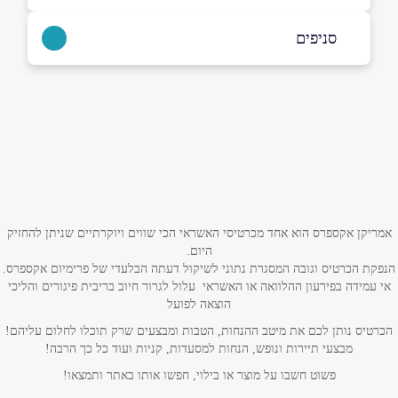
050-2314456
סניפים
ראשון לציון
שם מלא
*
הרצל 2
050-2314456
טלפון
*
אימייל
*
אמריקן אקספרס הוא אחד מכרטיסי האשראי הכי שווים ויוקרתיים שניתן להחזיק
היום.
הנפקת הכרטיס וגובה המסגרת נתוני לשיקול דעתה הבלעדי של פרימיום אקספרס.
נושא
*
אי עמידה בפירעון ההלוואה או האשראי עלול לגרור חיוב בריבית פיגורים והליכי
הוצאה לפועל
אנא חזרו אלי בקשר ל...
הכרטיס נותן לכם את מיטב ההנחות, הטבות ומבצעים שרק תוכלו לחלום עליהם!
מבצעי תיירות ונופש, הנחות למסעדות, קניות ועוד כל כך הרבה!
הודעה
*
פשוט חשבו על מוצר או בילוי, חפשו אותו באתר ותמצאו!