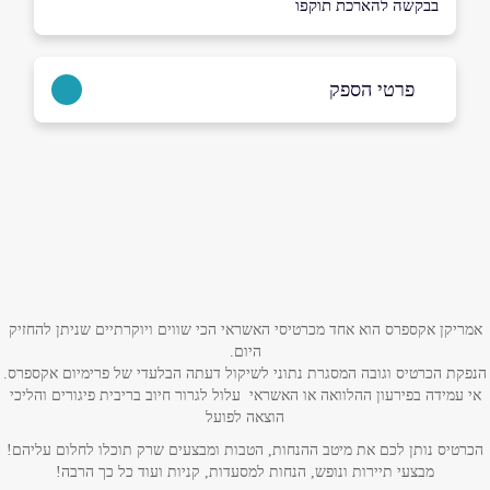
בבקשה להארכת תוקפו
פרטי הספק
באתר
בפייסבוק
באינסטגרם
ביוטיוב
שם מלא
*
טלפון
*
אמריקן אקספרס הוא אחד מכרטיסי האשראי הכי שווים ויוקרתיים שניתן להחזיק
היום.
הנפקת הכרטיס וגובה המסגרת נתוני לשיקול דעתה הבלעדי של פרימיום אקספרס.
אי עמידה בפירעון ההלוואה או האשראי עלול לגרור חיוב בריבית פיגורים והליכי
אימייל
*
הוצאה לפועל
הכרטיס נותן לכם את מיטב ההנחות, הטבות ומבצעים שרק תוכלו לחלום עליהם!
נושא
*
מבצעי תיירות ונופש, הנחות למסעדות, קניות ועוד כל כך הרבה!