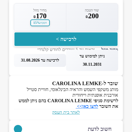
שווי הטבה
מחיר מוזל
170
200
₪
₪
15%
חסכת
לרכישה >
מחיר מוזל
— זכאות עד 5 שוברים לחודש קלנדרי
ניתן למימוש עד
לרכישה עד 31.08.2026
30.11.2031
שובר ל-CAROLINA LEMKE
מותג משקפי השמש והראיה הבינלאומי, חוויית סטייל
אורבנית אופנתית וייחודית
לרשימת סניפי CAROLINA LEMKE
בהם ניתן לממש
את השובר
לחצו כאן>>
לאתר בית העסק
חשוב לדעת