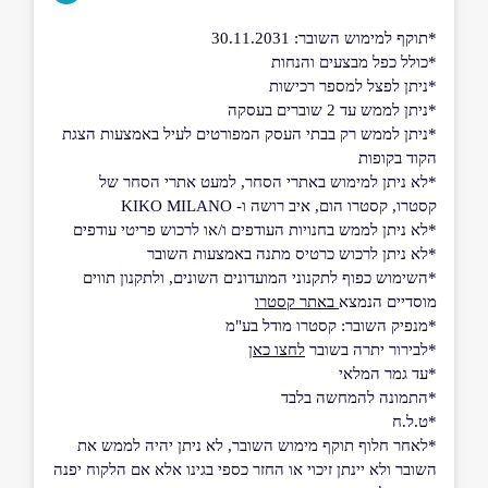
*תוקף למימוש השובר: 30.11.2031
*כולל כפל מבצעים והנחות
*ניתן לפצל למספר רכישות
*ניתן לממש עד 2 שוברים בעסקה
*ניתן לממש רק בבתי העסק המפורטים לעיל באמצעות הצגת
הקוד בקופות
*לא ניתן למימוש באתרי הסחר, למעט אתרי הסחר של
קסטרו, קסטרו הום, איב רושה ו- KIKO MILANO
*לא ניתן לממש בחנויות העודפים ו/או לרכוש פריטי עודפים
*לא ניתן לרכוש כרטיס מתנה באמצעות השובר
*השימוש כפוף לתקנוני המועדונים השונים, ולתקנון תווים
מוסדיים הנמצא
באתר קסטרו
*מנפיק השובר: קסטרו מודל בע"מ
*לבירור יתרה בשובר
לחצו כאן
*עד גמר המלאי
*התמונה להמחשה בלבד
*ט.ל.ח
*לאחר חלוף תוקף מימוש השובר, לא ניתן יהיה לממש את
השובר ולא יינתן זיכוי או החזר כספי בגינו אלא אם הלקוח יפנה