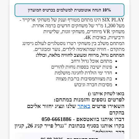
10% הנחה אוטומטית למשלמים בכרטיס המועדון
SIX PLAY הינו מתחם מטורף וענק של משחקי ארקייד -
מעל 1,200 מ"ר של משחקים חדשים ברמה אחרת.
משחקי VR מיוחדים, משחקי זוגות, שלישיות
ורביעיות, באיכות 4K.
המתחם משלב בין משחקי רטרו נוסטלגיים לעולם גיימינג
מתקדם - חוויה שמתאימה לילדים, נוער ומבוגרים.
המתחם גדול, מרווח ומעוצב לחוויה מלאה, וכולל:
מתחם אוכל גדול ורחב
פינות ישיבה בספות נוחות להורים
חדר ימי הולדת לחגיגה מושלמת
בת מצוותמסיבות בר/בת מצווה
מסיבות חברה וגיבוש
בואו לשחק איתנו :)
לפרטים נוספים והזמנות במתחם:
השאירו פרטים
באתר
שלנו ונציג יחזור אליכם
בהקדם
דברו איתנו בוואטסאפ - 050-6661886
בקרו אותנו בסניף בכתובת "גנרל פייר קניג 26, קניון
הדר, ירושלים"