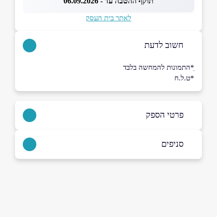
תוקף ההטבה עד - 06.09.2026
לאתר בית העסק
חשוב לדעת
ָ*התמונות להמחשה בלבד
*ט.ל.ח
פרטי הספק
02-6206666
סניפים
באתר
בפייסבוק
באינסטגרם
בוואטסאפ
ירושלים
קניון הדר, גנרל פייר קניג 26
שם מלא
*