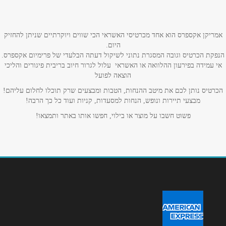
טלפון
*
אמריקן אקספרס הוא אחד מכרטיסי האשראי הכי שווים ויוקרתיים שניתן להחזיק
היום.
הנפקת הכרטיס וגובה המסגרת נתוני לשיקול דעתה הבלעדי של פרימיום אקספרס.
אימייל
*
אי עמידה בפירעון ההלוואה או האשראי עלול לגרור חיוב בריבית פיגורים והליכי
הוצאה לפועל
נושא
*
הכרטיס נותן לכם את מיטב ההנחות, הטבות ומבצעים שרק תוכלו לחלום עליהם!
מבצעי תיירות ונופש, הנחות למסעדות, קניות ועוד כל כך הרבה!
אנא חזרו אלי בקשר ל...
פשוט חשבו על מוצר או בילוי, חפשו אותו באתר ותמצאו!
הודעה
*
שליחה