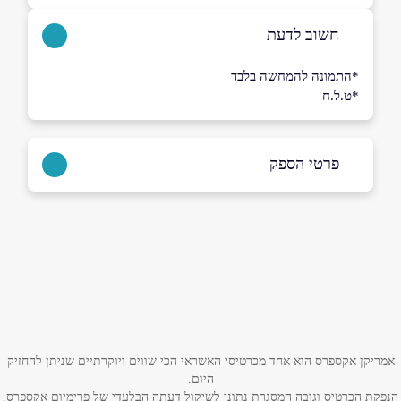
חשוב לדעת
*התמונה להמחשה בלבד
*ט.ל.ח
פרטי הספק
0546848008
באתר
בפייסבוק
באינסטגרם
בוואטסאפ
שם מלא
*
אמריקן אקספרס הוא אחד מכרטיסי האשראי הכי שווים ויוקרתיים שניתן להחזיק
היום.
טלפון
*
הנפקת הכרטיס וגובה המסגרת נתוני לשיקול דעתה הבלעדי של פרימיום אקספרס.