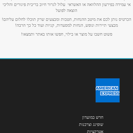
אי עמידה בפירעון ההלוואה או האשראי עלול לגרור חיוב בריבית פיגורים והליכי
הוצאה לפועל
אימייל
*
הכרטיס נותן לכם את מיטב ההנחות, הטבות ומבצעים שרק תוכלו לחלום עליהם!
מבצעי תיירות ונופש, הנחות למסעדות, קניות ועוד כל כך הרבה!
פשוט חשבו על מוצר או בילוי, חפשו אותו באתר ותמצאו!
נושא
*
אנא חזרו אלי בקשר ל...
הודעה
*
שליחה
חדש במועדון
שופינג וצרכנות
אטרקציות