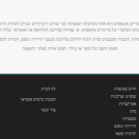
אימייל
*
ריקן אקספרס הוא אחד מכרטיסי האשראי הכי שווים ויוקרתיים שניתן להחזיק היום
תה הבלעדי של פרימיום אקספרס. אי עמידה בפירעון ההלוואה או האשראי עלול לגרו
ות, הטבות ומבצעים שרק תוכלו לחלום עליהם! מבצעי תיירות ונופש, הנחות למסע
פשוט חשבו על מוצר או בילוי, חפשו אותו באתר ותמצאו!
חדש במועדון
דף הבית
שופינג וצרכנות
הזמנת כרטיס אשראי
שליחה
אטרקציות
צור קשר
מזון
מסעדות
תיירות ונופש
תרבות ופנאי