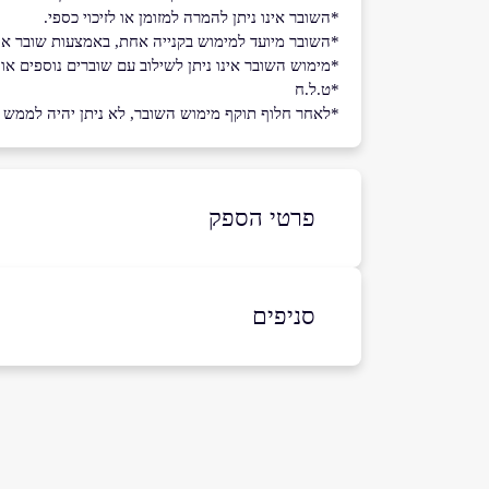
*השובר אינו ניתן להמרה למזומן או לזיכוי כספי.
*השובר מיועד למימוש בקנייה אחת, באמצעות שובר אח
*מימוש השובר אינו ניתן לשילוב עם שוברים נוספים או
*ט.ל.ח
*לאחר חלוף תוקף מימוש השובר, לא ניתן יהיה לממש את 
פרטי הספק
054-3456075
סניפים
באתר
בפייסבוק
באינסטגרם
רמת גן
טבר
ז'בוטינסקי 5
שם מלא
*
0543456079