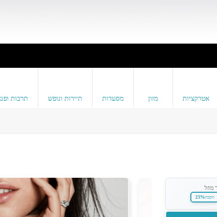
אטרקציות
מזון
מסעדות
תיירות ונופש
תרבות ופנא
 מוזל
23%
חסכת