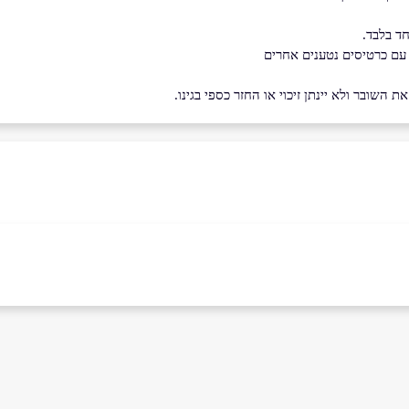
ד בלבד.
 עם כרטיסים נטענים אחרים
השובר ולא יינתן זיכוי או החזר כספי בגינו.
יה
ים המלח
עצמון 1
קניון ים המלח