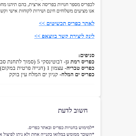
לכפריס מספר חנויות בפריסה ארצית, בהם תיהנו מחו
אנו מציעים משלוחים חינם ושירות לקוחות אישי וקשוב
לאתר כפריס תכשיטים >>
לינק ליצירת קשר בווצאפ >>
סניפים:
כפריס רמת גן
- ז'בוטינסקי 5 (סמוך לתחנת סבידור ולתחנת רכבת קלה אבא הילל, חנייה פרטית ללקוחות החנות בכתובת היצירה 3, רמת גן).
כפריס טבריה
- עצמון 1 (חנייה פרטית במקום)
כפריס ים המלח-
קניון ים המלח עין בוקק
חשוב לדעת
*למימוש בחנויות כפריס ובאתר כפריס.
*השובר ממומש במלואו בקנייה אחת ולא ניתן לפיצול או