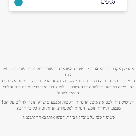
סניפים
באתר
נתניה
הצורן 4
09-8866048
שם מלא
*
תל אביב
טלפון
*
אמריקן אקספרס הוא אחד מכרטיסי האשראי הכי שווים ויוקרתיים שניתן להחזיק
היום.
שדרות רוקח ישראל 67, מועדון טניס הפועל תל
הנפקת הכרטיס וגובה המסגרת נתוני לשיקול דעתה הבלעדי של פרימיום אקספרס.
אימייל
*
אביב
אי עמידה בפירעון ההלוואה או האשראי עלול לגרור חיוב בריבית פיגורים והליכי
0525401901
הוצאה לפועל
נושא
*
הכרטיס נותן לכם את מיטב ההנחות, הטבות ומבצעים שרק תוכלו לחלום עליהם!
מבצעי תיירות ונופש, הנחות למסעדות, קניות ועוד כל כך הרבה!
אנא חזרו אלי בקשר ל...
פשוט חשבו על מוצר או בילוי, חפשו אותו באתר ותמצאו!
הודעה
*