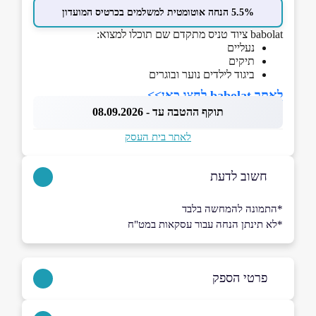
5.5% הנחה אוטומטית למשלמים בכרטיס המועדון
babolat ציוד טניס מתקדם שם תוכלו למצוא:
נעליים
תיקים
ביגוד לילדים נוער ובוגרים
לאתר babolat לחצו כאן>>
תוקף ההטבה עד - 08.09.2026
לאתר בית העסק
חשוב לדעת
*התמונה להמחשה בלבד
*לא תינתן הנחה עבור עסקאות במט"ח
פרטי הספק
052-5401901
|
09-8866048